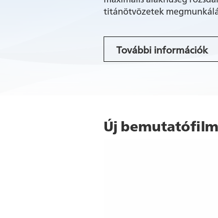
tevékenységekbe, valamint 
elvezessük a FRAISA világáb
titánötvözetek megmunkálá
További információk
Film megtekintése
További információk
Új bemutatófil