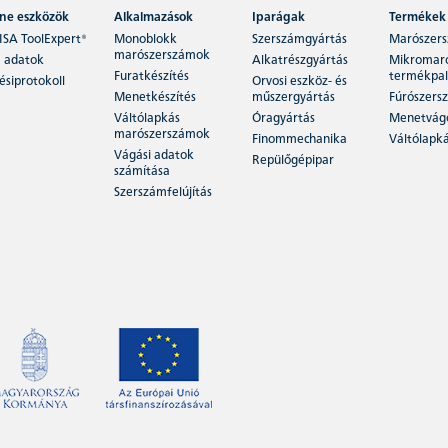
ine eszközök
Alkalmazások
Iparágak
Termékek
ISA ToolExpert®
Monoblokk
Szerszámgyártás
Marószer
marószerszámok
 adatok
Alkatrészgyártás
Mikromar
Furatkészítés
termékpal
siprotokoll
Orvosi eszköz- és
Menetkészítés
műszergyártás
Fúrószers
Váltólapkás
Óragyártás
Menetvág
marószerszámok
Finommechanika
Váltólapk
Vágási adatok
Repülőgépipar
számítása
Szerszámfelújítás