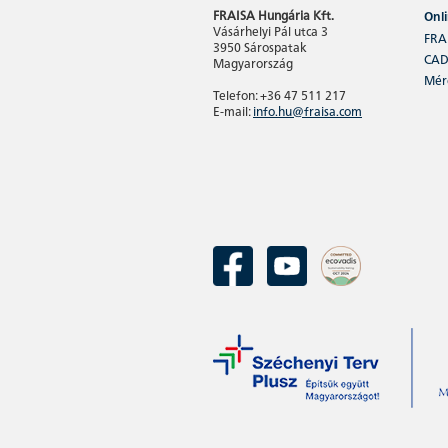
FRAISA Hungária Kft.
Onl
Vásárhelyi Pál utca 3
FRA
3950 Sárospatak
CAD
Magyarország
Méré
Telefon: +36 47 511 217
E-mail:
info.hu@fraisa.com