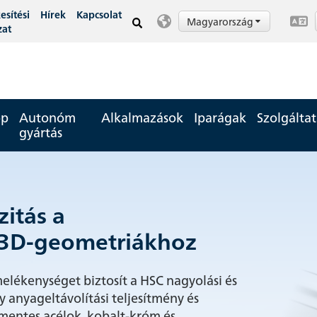
esítési
Hírek
Kapcsolat
Magyarország
zat
op
Autonóm
Alkalmazások
Iparágak
Szolgálta
gyártás
zitás a
ISA új 25/26-os üzleti
münk.
 3D-geometriákhoz
s jelentése
 közös cél.
lékenységet biztosít a HSC nagyolási és
i év legfontosabb eseményeit és nyerjen
dély, a tökéletességre való törekvés és az
 anyageltávolítási teljesítmény és
ojektekbe, a legfontosabb
niába kerül? Engedje meg, hogy
mentes acélok, kobalt-króm és