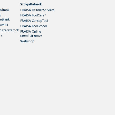
Szolgáltatások
számok
FRAISA ReTool®Services
ó
FRAISA ToolCare®
ettánk
FRAISA ConcepTool
zámok
FRAISA ToolSchool
ó szerszámok
FRAISA Online
ák
szemináriumok
Webshop