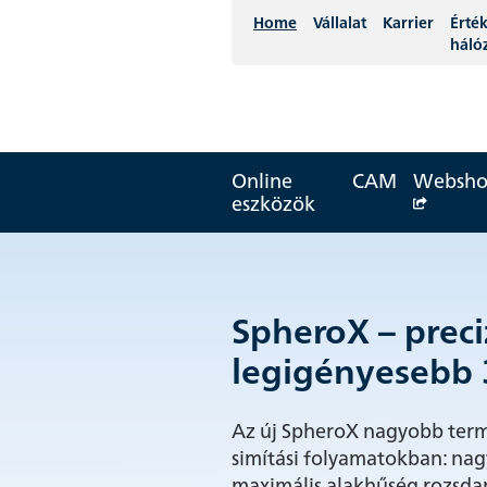
Home
Vállalat
Karrier
Érték
háló
Online
CAM
Websh
eszközök
SpheroX – preci
Megjelent a FRA
Új bemutatófil
legigényesebb
évről szóló éve
Egy csapat. Egy
Az új SpheroX nagyobb terme
Fedezze fel a 25/26-os üzlet
Mi jön létre, amikor a szenve
simítási folyamatokban: nagy
betekintést az innovatív pr
igazi együttműködés harmó
maximális alakhűség rozsda