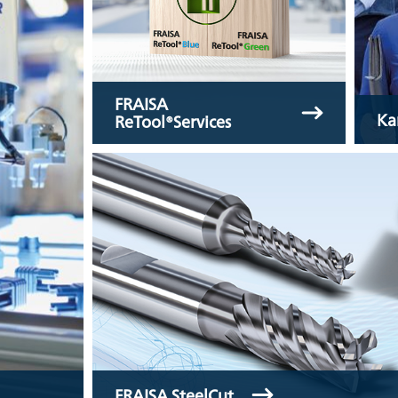
FRAISA
Ka
ReTool®Services
FRAISA SteelCut