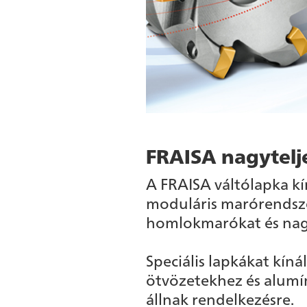
FRAISA nagytelj
A FRAISA váltólapka kí
moduláris marórendsze
homlokmarókat és nag
Speciális lapkákat kín
ötvözetekhez és alumí
állnak rendelkezésre.