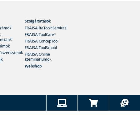
Szolgáltatások
számok
FRAISA ReTool®Services
ó
FRAISA ToolCare®
ettánk
FRAISA ConcepTool
zámok
FRAISA ToolSchool
ó szerszámok
FRAISA Online
ák
szemináriumok
Webshop