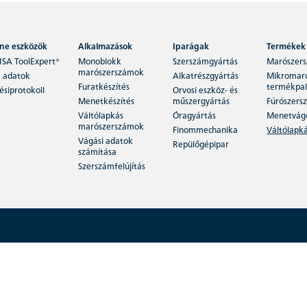
ine eszközök
Alkalmazások
Iparágak
Termékek
ISA ToolExpert®
Monoblokk
Szerszámgyártás
Marószer
marószerszámok
 adatok
Alkatrészgyártás
Mikromar
Furatkészítés
termékpal
siprotokoll
Orvosi eszköz- és
Menetkészítés
műszergyártás
Fúrószers
Váltólapkás
Óragyártás
Menetvág
marószerszámok
Finommechanika
Váltólapk
Vágási adatok
Repülőgépipar
számítása
Szerszámfelújítás