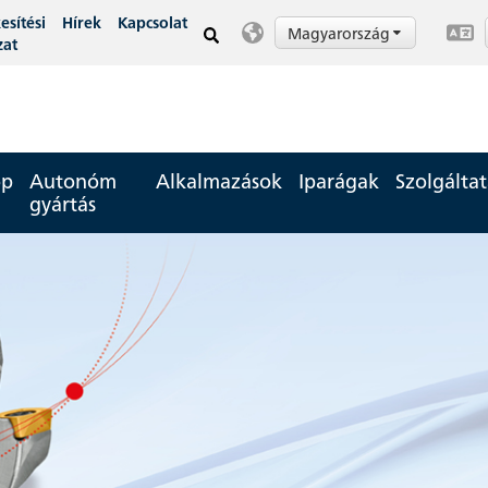
esítési
Hírek
Kapcsolat
Magyarország
zat
op
Autonóm
Alkalmazások
Iparágak
Szolgálta
gyártás