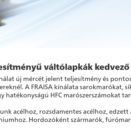
esítményű váltólapkák kedvező
nálat új mércét jelent teljesítmény és ponto
reknél. A FRAISA kínálata sarokmarókat, s
y hatékonyságú HFC marószerszámokat tar
álunk acélhoz, rozsdamentes acélhoz, edzett 
niumhoz. Hordozóként szármarók, fúrómaró