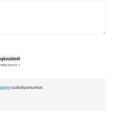
megkezdéséhez
endly
Captcha ⇗
delmi
szabályzatunkat.