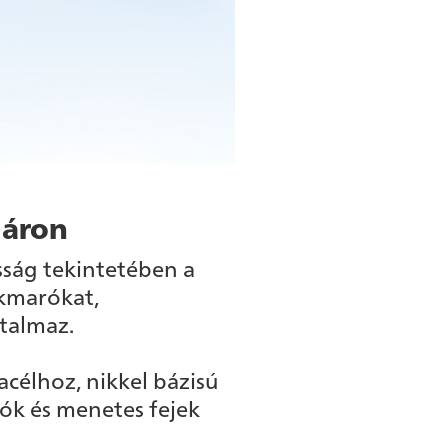
 áron
sság tekintetében a
íkmarókat,
talmaz.
acélhoz, nikkel bázisú
k és menetes fejek