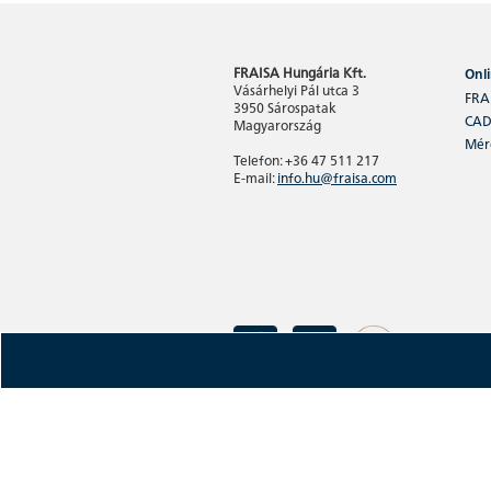
FRAISA Hungária Kft.
Onl
Vásárhelyi Pál utca 3
FRA
3950 Sárospatak
CAD
Magyarország
Méré
Telefon: +36 47 511 217
E-mail:
info.hu@fraisa.com