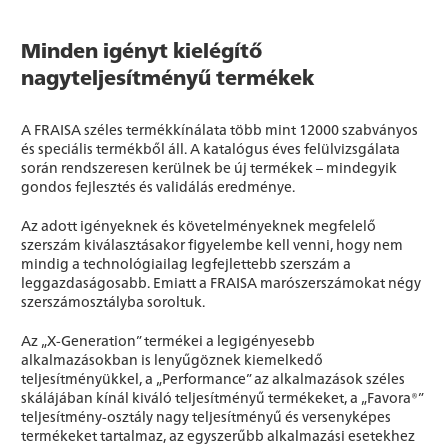
Minden igényt kielégítő
nagyteljesítményű termékek
A FRAISA széles termékkínálata több mint 12000 szabványos
és speciális termékből áll. A katalógus éves felülvizsgálata
során rendszeresen kerülnek be új termékek – mindegyik
gondos fejlesztés és validálás eredménye.
Az adott igényeknek és követelményeknek megfelelő
szerszám kiválasztásakor figyelembe kell venni, hogy nem
mindig a technológiailag legfejlettebb szerszám a
leggazdaságosabb. Emiatt a FRAISA marószerszámokat négy
szerszámosztályba soroltuk.
Az „X-Generation” termékei a legigényesebb
alkalmazásokban is lenyűgöznek kiemelkedő
teljesítményükkel, a „Performance” az alkalmazások széles
skálájában kínál kiváló teljesítményű termékeket, a „Favora®”
teljesítmény-osztály nagy teljesítményű és versenyképes
termékeket tartalmaz, az egyszerűbb alkalmazási esetekhez