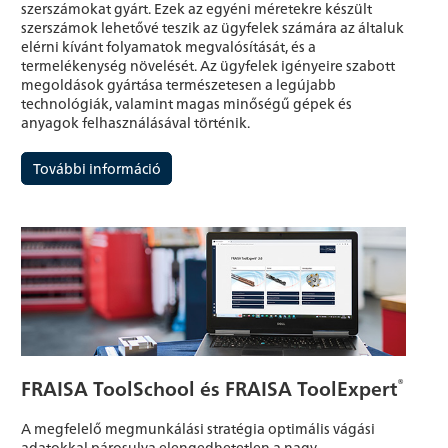
szerszámokat gyárt. Ezek az egyéni méretekre készült
szerszámok lehetővé teszik az ügyfelek számára az általuk
elérni kívánt folyamatok megvalósítását, és a
termelékenység növelését. Az ügyfelek igényeire szabott
megoldások gyártása természetesen a legújabb
technológiák, valamint magas minőségű gépek és
anyagok felhasználásával történik.
További információ
®
FRAISA ToolSchool és FRAISA ToolExpert
A megfelelő megmunkálási stratégia optimális vágási
adatokkal párosulva elengedhetetlen a nagy