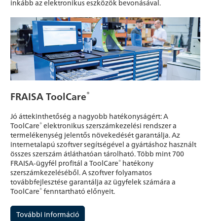
inkább az elektronikus eszközök bevonásával.
®
FRAISA ToolCare
Jó áttekinthetőség a nagyobb hatékonyságért: A
®
ToolCare
elektronikus szerszámkezelési rendszer a
termelékenység jelentős növekedését garantálja. Az
internetalapú szoftver segítségével a gyártáshoz használt
összes szerszám átláthatóan tárolható. Több mint 700
®
FRAISA-ügyfél profitál a ToolCare
hatékony
szerszámkezeléséből. A szoftver folyamatos
továbbfejlesztése garantálja az ügyfelek számára a
®
ToolCare
fenntartható előnyeit.
További információ