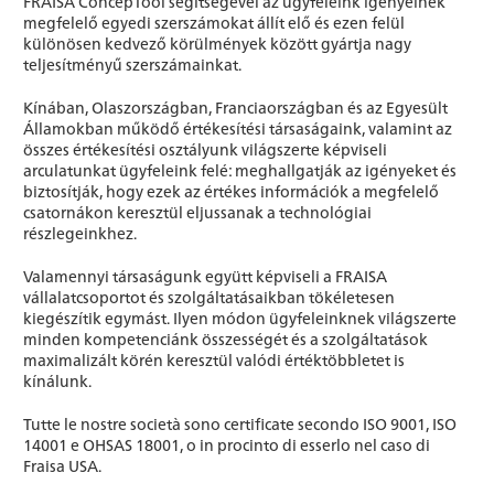
FRAISA ConcepTool segítségével az ügyfeleink igényeinek
megfelelő egyedi szerszámokat állít elő és ezen felül
különösen kedvező körülmények között gyártja nagy
teljesítményű szerszámainkat.
Kínában, Olaszországban, Franciaországban és az Egyesült
Államokban működő értékesítési társaságaink, valamint az
összes értékesítési osztályunk világszerte képviseli
arculatunkat ügyfeleink felé: meghallgatják az igényeket és
biztosítják, hogy ezek az értékes információk a megfelelő
csatornákon keresztül eljussanak a technológiai
részlegeinkhez.
Valamennyi társaságunk együtt képviseli a FRAISA
vállalatcsoportot és szolgáltatásaikban tökéletesen
kiegészítik egymást. Ilyen módon ügyfeleinknek világszerte
minden kompetenciánk összességét és a szolgáltatások
maximalizált körén keresztül valódi értéktöbbletet is
kínálunk.
Tutte le nostre società sono certificate secondo ISO 9001, ISO
14001 e OHSAS 18001, o in procinto di esserlo nel caso di
Fraisa USA.