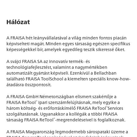
Hálózat
A FRAISA hét leányvállalatával a világ minden fontos piacán
képviselteti magát. Minden egyes társaság egészen specifikus
képességekkel bír, amelyek egyedileg teszik sikeressé őket.
A svájci FRAISA SA az innovatív termék- és
technológiafejlesztést, valamint a nagymértékben
automatizált gyártást képviseli. Ezenkívül a Bellachban
található FRAISA ToolSchool a kiemelten speciális know-how-
átadásra összpontosít.
A FRAISA GmbH Németországban elismert szakértője a
®
FRAISA ReTool
ipari szerszámfelújításnak, mely egyike a
®
három költség- és erőforráskímélő FRAISA ReTool
Services
szolgáltatásnak. Ugyanakkor a kollégák a többi FRAISA
®
társaság FRAISA ReTool
-megrendeléseivel is foglalkoznak.
A FRAISA Magyarország legmodernebb sárospataki üzeme a