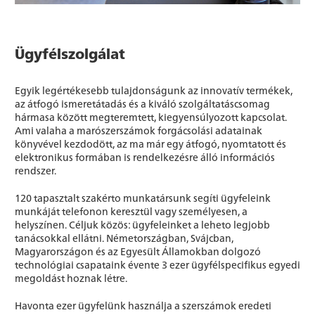
Ügyfélszolgálat
Egyik legértékesebb tulajdonságunk az innovatív termékek,
az átfogó ismeretátadás és a kiváló szolgáltatáscsomag
hármasa között megteremtett, kiegyensúlyozott kapcsolat.
Ami valaha a marószerszámok forgácsolási adatainak
könyvével kezdodött, az ma már egy átfogó, nyomtatott és
elektronikus formában is rendelkezésre álló információs
rendszer.
120 tapasztalt szakérto munkatársunk segíti ügyfeleink
munkáját telefonon keresztül vagy személyesen, a
helyszínen. Céljuk közös: ügyfeleinket a leheto legjobb
tanácsokkal ellátni. Németországban, Svájcban,
Magyarországon és az Egyesült Államokban dolgozó
technológiai csapataink évente 3 ezer ügyfélspecifikus egyedi
megoldást hoznak létre.
Havonta ezer ügyfelünk használja a szerszámok eredeti