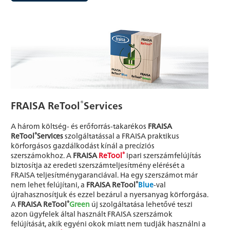
®
FRAISA ReTool
Services
A három költség- és erőforrás-takarékos
FRAISA
®
ReTool
Services
szolgáltatással a FRAISA praktikus
körforgásos gazdálkodást kínál a precíziós
®
szerszámokhoz. A
FRAISA
ReTool
ipari szerszámfelújítás
biztosítja az eredeti szerszámteljesítmény elérését a
FRAISA teljesítménygaranciával. Ha egy szerszámot már
®
nem lehet felújítani, a
FRAISA ReTool
Blue
-val
újrahasznosítjuk és ezzel bezárul a nyersanyag körforgása.
®
A
FRAISA ReTool
Green
új szolgáltatása lehetővé teszi
azon ügyfelek által használt FRAISA szerszámok
felújítását, akik egyéni okok miatt nem tudják használni a