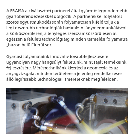
A FRAISA a kiválasztott partnerei által gyártott legmodernebb
gyártóberendezésekkel dolgozik. A partnerekkel folytatott
szoros együttmuködés során folyamatosan kifelé toljuk a
legkorszerubb technológiák határait. A lágymegmunkálástól
a körköszörülésen, a tényleges szerszámköszörülésen át
egészen a felületi technológiáig minden termelési folyamatra
„házon belül” kerül sor.
Gyártási folyamataink innovatív továbbfejlesztésére
ugyanolyan nagy hangsúlyt fektetünk, mint saját termékeink
fejlesztésére. Méréstechnikánk kiterjed a geometria és az
anyagvizsgálat minden területére a jelenleg rendelkezésre
álló legfrissebb technológiai ismereteknek megfeleloen.