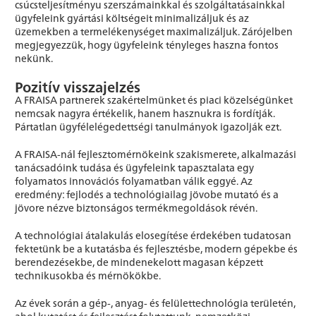
csúcsteljesítményu szerszámainkkal és szolgáltatásainkkal
ügyfeleink gyártási költségeit minimalizáljuk és az
üzemekben a termelékenységet maximalizáljuk. Zárójelben
megjegyezzük, hogy ügyfeleink tényleges haszna fontos
nekünk.
Pozitív visszajelzés
A FRAISA partnerek szakértelmünket és piaci közelségünket
nemcsak nagyra értékelik, hanem hasznukra is fordítják.
Pártatlan ügyfélelégedettségi tanulmányok igazolják ezt.
A FRAISA-nál fejlesztomérnökeink szakismerete, alkalmazási
tanácsadóink tudása és ügyfeleink tapasztalata egy
folyamatos innovációs folyamatban válik eggyé. Az
eredmény: fejlodés a technológiailag jövobe mutató és a
jövore nézve biztonságos termékmegoldások révén.
A technológiai átalakulás elosegítése érdekében tudatosan
fektetünk be a kutatásba és fejlesztésbe, modern gépekbe és
berendezésekbe, de mindenekelott magasan képzett
technikusokba és mérnökökbe.
Az évek során a gép-, anyag- és felülettechnológia területén,
ahol kutatást és fejlesztést folytattunk, nemzetközi