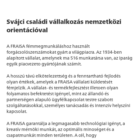
Svájci családi vállalkozás nemzetközi
orientációval
A FRAISA fémmegmunkáláshoz használt
forgácsolószerszámokat gyárt a világpiacra. Az 1934-ben
alapított vállalat, amelynek ma 516 munkatársa van, az iparág
egyik piacvezeto gyártójának számít.
A hosszú távú elkötelezettség és a fenntartható fejlodés
olyan értékek, amelyek a FRAISA vállalati küldetését
fémjelzik. A vállalat- és termékfejlesztést illetoen olyan
folyamatos befektetést igényel, mint az állandó és
partnerségen alapuló ügyfélkapcsolat testre szabott
szolgáltatásokkal, személyes tanácsadás és intenzív helyszíni
kapcsolat.
A FRAISA garantálja a legmagasabb technológiai igényt, a
kreatív mérnöki munkát, az optimális minoséget és a
csapatmunkát minden területen. A cél, hogy