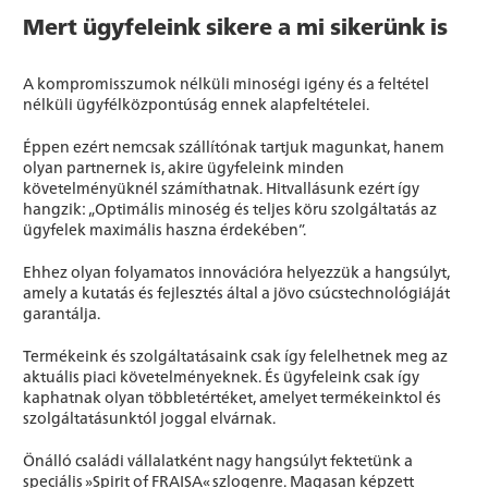
Mert ügyfeleink sikere a mi sikerünk is
A kompromisszumok nélküli minoségi igény és a feltétel
nélküli ügyfélközpontúság ennek alapfeltételei.
Éppen ezért nemcsak szállítónak tartjuk magunkat, hanem
olyan partnernek is, akire ügyfeleink minden
követelményüknél számíthatnak. Hitvallásunk ezért így
hangzik: „Optimális minoség és teljes köru szolgáltatás az
ügyfelek maximális haszna érdekében”.
Ehhez olyan folyamatos innovációra helyezzük a hangsúlyt,
amely a kutatás és fejlesztés által a jövo csúcstechnológiáját
garantálja.
Termékeink és szolgáltatásaink csak így felelhetnek meg az
aktuális piaci követelményeknek. És ügyfeleink csak így
kaphatnak olyan többletértéket, amelyet termékeinktol és
szolgáltatásunktól joggal elvárnak.
Önálló családi vállalatként nagy hangsúlyt fektetünk a
speciális »Spirit of FRAISA« szlogenre. Magasan képzett