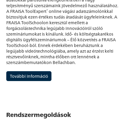
teljesítményű szerszámaink jövedelmező használatához.
®
A FRAISA ToolExpert
online vágási adatszámolónkkal
biztosítjuk ezen értékes tudás átadását ügyfeleinknek. A
FRAISA ToolSchoolon keresztül emellett a
forgácsolástechnika legújabb innovációiról szóló
szemináriumokat is kínálunk. Idő- és költségtakarékos
digitális ügyfélszemináriumok – Élő közvetítés a FRAISA
ToolSchool-ból. Ennek érdekében beruháztunk a
legújabb videótechnológiába, amely azt az érzést kelti
résztvevőinknek, mintha élőben ott lennének a
szerszámbemutatókon Bellachban.
További információ
Rendszermegoldások