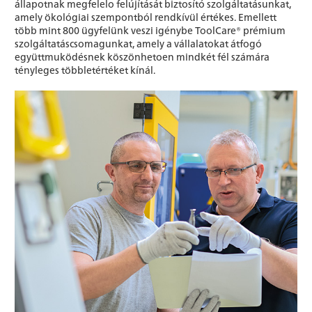
állapotnak megfelelo felújítását biztosító szolgáltatásunkat,
amely ökológiai szempontból rendkívül értékes. Emellett
több mint 800 ügyfelünk veszi igénybe ToolCare® prémium
szolgáltatáscsomagunkat, amely a vállalatokat átfogó
együttmuködésnek köszönhetoen mindkét fél számára
tényleges többletértéket kínál.