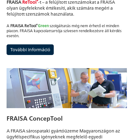
®
FRAISA
ReTool
-t – a felújított szerszámokat a FRAISA
olyan ügyfeleknek értékesíti, akik számára megéri a
felújított szerszámok használata.
®
A
FRAISA ReTool
Green
szolgáltatás még nem érhető el minden
piacon. FRAISA kapcsolattartója szívesen rendelkezésre áll kérdés
esetén.
További információ
FRAISA ConcepTool
A FRAISA sárospataki gyártóüzeme Magyarországon az
ügyfélspecifikus igényeknek megfelelő egyedi