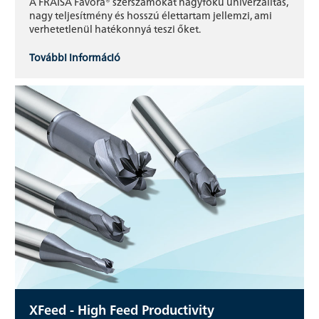
A FRAISA Favora® szerszámokat nagyfokú univerzalitás,
nagy teljesítmény és hosszú élettartam jellemzi, ami
verhetetlenül hatékonnyá teszi őket.
További információ
XFeed - High Feed Productivity