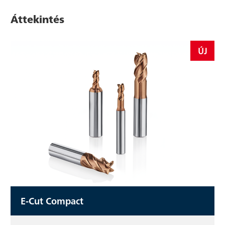
Áttekintés
ÚJ
E-Cut Compact