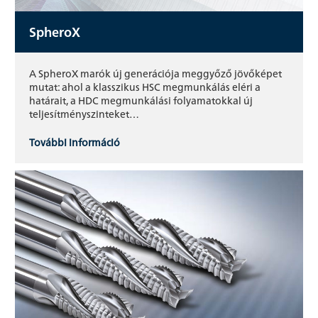
SpheroX
A SpheroX marók új generációja meggyőző jövőképet
mutat: ahol a klasszikus HSC megmunkálás eléri a
határait, a HDC megmunkálási folyamatokkal új
teljesítményszinteket…
További információ