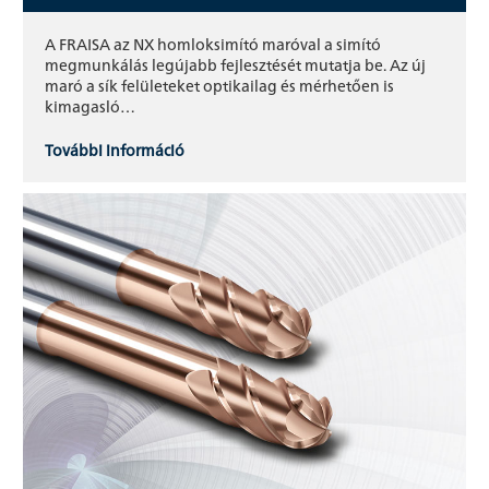
A FRAISA az NX homloksimító maróval a simító
megmunkálás legújabb fejlesztését mutatja be. Az új
maró a sík felületeket optikailag és mérhetően is
kimagasló…
További információ