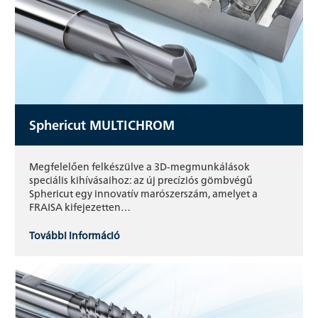
Sphericut MULTICHROM
Megfelelően felkészülve a 3D-megmunkálások
speciális kihívásaihoz: az új precíziós gömbvégű
Sphericut egy innovatív marószerszám, amelyet a
FRAISA kifejezetten…
További információ