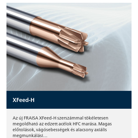
XFeed-H
Az új FRAISA XFeed-H szerszámmal tökéletesen
megoldható az edzett acélok HFC marása. Magas
előtolások, vágósebességek és alacsony axiális
megmunkálási…