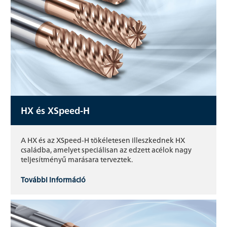
HX és XSpeed-H
A HX és az XSpeed-H tökéletesen illeszkednek HX
családba, amelyet speciálisan az edzett acélok nagy
teljesítményű marásara terveztek.
További információ