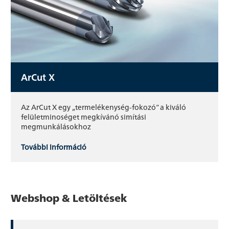
ArCut X
Az ArCut X egy „termelékenység-fokozó“ a kiváló
felületminoséget megkívánó simítási
megmunkálásokhoz
További információ
Webshop & Letöltések