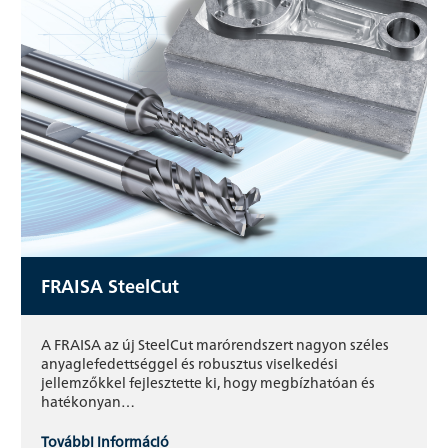
FRAISA SteelCut
A FRAISA az új SteelCut marórendszert nagyon széles
anyaglefedettséggel és robusztus viselkedési
jellemzőkkel fejlesztette ki, hogy megbízhatóan és
hatékonyan…
További információ