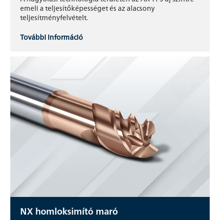
emeli a teljesítőképességet és az alacsony
teljesítményfelvételt.
További információ
NX homloksimító maró