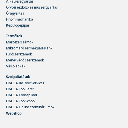
Alkatrészgyártás
Orvosi eszköz- és műszergyártás
Óragyártás
Finommechanika
Repülőgépipar
Termékek
Marószerszámok
Mikromaró termékpalettánk
Fúrószerszámok
Menetvágó szerszámok
Váltólapkák
Szolgáltatások
FRAISA ReTool®Services
FRAISA ToolCare®
FRAISA ConcepTool
FRAISA ToolSchool
FRAISA Online szemináriumok
Webshop