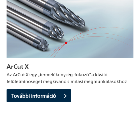
ArCut X
Az ArCut X egy „termelékenység-fokozó“ a kiváló
felületminoséget megkívánó simítási megmunkálásokhoz
További információ