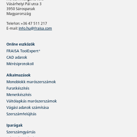
Vásárhelyi Pál utca 3
3950 Sárospatak
Magyarország
Telefon: +36 47 511 217
E-mail:
info.hu@fraisa.com
Online eszközök
FRAISA ToolExpert®
CAD adatok
Sphericut
Mérésiprotokoll
Alkalmazások
A Sphericut megbízhatóságot és gyorsaságot ad
a 3D megmunkálásban – nagy szilárdságú és
Monoblokk marószerszámok
edzett acéloknál…
Furatkészítés
Menetkészítés
Váltólapkás marószerszámok
Tovább olvasok
Vágási adatok számítása
Szerszámfelújítás
Iparágak
Szerszámgyártás