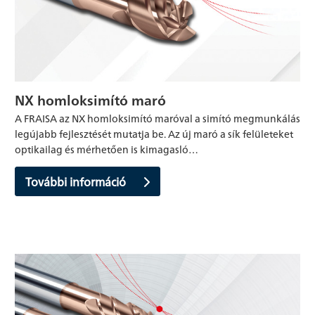
NX homloksimító maró
A FRAISA az NX homloksimító maróval a simító megmunkálás
legújabb fejlesztését mutatja be. Az új maró a sík felületeket
optikailag és mérhetően is kimagasló…
További információ