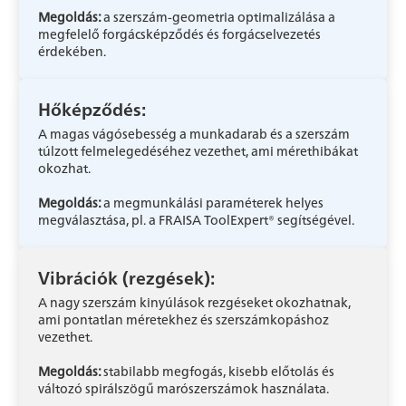
Megoldás:
a szerszám-geometria optimalizálása a
megfelelő forgácsképződés és forgácselvezetés
érdekében.
Hőképződés:
A magas vágósebesség a munkadarab és a szerszám
túlzott felmelegedéséhez vezethet, ami mérethibákat
okozhat.
Megoldás:
a megmunkálási paraméterek helyes
megválasztása, pl. a FRAISA ToolExpert® segítségével.
Vibrációk (rezgések):
A nagy szerszám kinyúlások rezgéseket okozhatnak,
ami pontatlan méretekhez és szerszámkopáshoz
vezethet.
Megoldás:
stabilabb megfogás, kisebb előtolás és
változó spirálszögű marószerszámok használata.