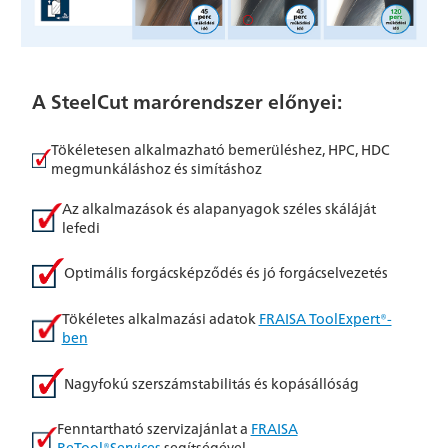
A SteelCut marórendszer előnyei:
Tökéletesen alkalmazható bemerüléshez, HPC, HDC
megmunkáláshoz és simításhoz
Az alkalmazások és alapanyagok széles skáláját
lefedi
Optimális forgácsképződés és jó forgácselvezetés
Tökéletes alkalmazási adatok
FRAISA ToolExpert®-
ben
Nagyfokú szerszámstabilitás és kopásállóság
Fenntartható szervizajánlat a
FRAISA
ReTool®Services
segítségével