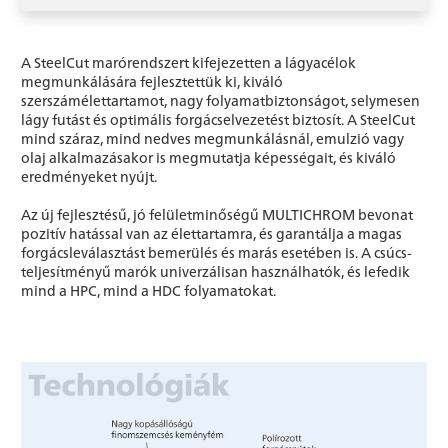
A SteelCut marórendszert kifejezetten a lágyacélok
megmunkálására fejlesztettük ki, kiváló
szerszámélettartamot, nagy folyamatbiztonságot, selymesen
lágy futást és optimális forgácselvezetést biztosít. A SteelCut
mind száraz, mind nedves megmunkálásnál, emulzió vagy
olaj alkalmazásakor is megmutatja képességait, és kiváló
eredményeket nyújt.
Az új fejlesztésű, jó felületminőségű MULTICHROM bevonat
pozitív hatással van az élettartamra, és garantálja a magas
forgácsleválasztást bemerülés és marás esetében is. A csúcs-
teljesítményű marók univerzálisan használhatók, és lefedik
mind a HPC, mind a HDC folyamatokat.