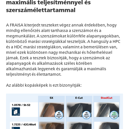
maximális teljesítménnyel és
szerszámélettartammal
A FRAISA kiterjedt teszteket végez annak érdekében, hogy
mindig ellenőrzés alatt tarthassa a szerszámot és a
megmunkálást. A szerszámokat különféle alapanyagokban,
különböző marási stratégiákkal teszteljük. A hangsúly a HPC
és a HDC marási stratégiákon, valamint a bemerülésen van,
mivel ezek különösen nagy mechanikai és hőterheléssel
járnak. Ezek a tesztek biztosítják, hogy a szerszámok az
alapanyagok és alkalmazások széles körében
alkalmazhatóak legyenek és garantálják a maximális
teljesítményt és élettartamot.
Az alábbi kopásképek is ezt bizonyítják: