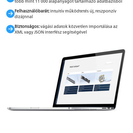
több mint 11 000 alapanyagot tartalmazó adatbázisból
Felhasználóbarát:
intuitív működtetés új, reszponzív
dizájnnal
Biztonságos:
vágási adatok közvetlen importálása az
XML vagy JSON interfész segítségével