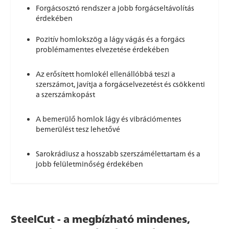
Forgácsosztó rendszer a jobb forgácseltávolítás
érdekében
Pozitív homlokszög a lágy vágás és a forgács
problémamentes elvezetése érdekében
Az erősített homlokél ellenállóbbá teszi a
szerszámot, javítja a forgácselvezetést és csökkenti
a szerszámkopást
A bemerülő homlok lágy és vibrációmentes
bemerülést tesz lehetővé
Sarokrádiusz a hosszabb szerszámélettartam és a
jobb felületminőség érdekében
SteelCut - a megbízható mindenes,