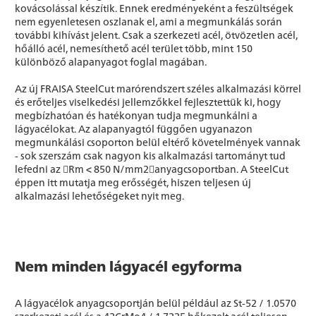
kovácsolással készítik. Ennek eredményeként a feszültségek
nem egyenletesen oszlanak el, ami a megmunkálás során
további kihívást jelent. Csak a szerkezeti acél, ötvözetlen acél,
hőálló acél, nemesíthető acél terület több, mint 150
különböző alapanyagot foglal magában.
Az új FRAISA SteelCut marórendszert széles alkalmazási körrel
és erőteljes viselkedési jellemzőkkel fejlesztettük ki, hogy
megbízhatóan és hatékonyan tudja megmunkálni a
lágyacélokat. Az alapanyagtól függően ugyanazon
megmunkálási csoporton belül eltérő követelmények vannak
- sok szerszám csak nagyon kis alkalmazási tartományt tud
lefedni az Rm < 850 N/mm2anyagcsoportban. A SteelCut
éppen itt mutatja meg erősségét, hiszen teljesen új
alkalmazási lehetőségeket nyit meg.
Nem minden lágyacél egyforma
A lágyacélok anyagcsoportján belül például az St-52 / 1.0570
szerkezeti acél és a 42CrMo4 / 1.7225 hőkezelt acél teljesen