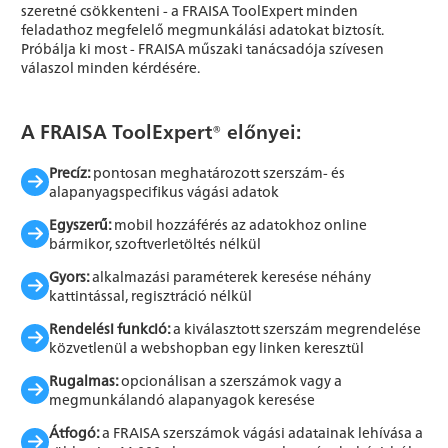
szeretné csökkenteni - a FRAISA ToolExpert minden
feladathoz megfelelő megmunkálási adatokat biztosít.
Próbálja ki most - FRAISA műszaki tanácsadója szívesen
válaszol minden kérdésére.
A FRAISA ToolExpert® előnyei:
Precíz:
pontosan meghatározott szerszám- és
alapanyagspecifikus vágási adatok
Egyszerű:
mobil hozzáférés az adatokhoz online
bármikor, szoftverletöltés nélkül
Gyors:
alkalmazási paraméterek keresése néhány
kattintással, regisztráció nélkül
Rendelési funkció:
a kiválasztott szerszám megrendelése
közvetlenül a webshopban egy linken keresztül
Rugalmas:
opcionálisan a szerszámok vagy a
megmunkálandó alapanyagok keresése
Átfogó:
a FRAISA szerszámok vágási adatainak lehívása a