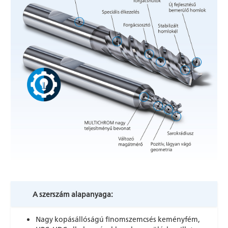
A szerszám alapanyaga:
Nagy kopásállóságú finomszemcsés keményfém,