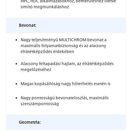
HPC, HDC alkalmazásokhoz, bemerüléshez illetve
simító megmunkáláshoz
Bevonat:
Nagy teljesítményű MULTICHROM bevonat a
maximális folyamatbiztonság és az alacsony
élrátétképződés érdekében
Alacsony feltapadási hajlam, az élrátétképződés
megelőzéséhez
Magas kopásállóság nagy hőterhelés esetén is
Nagy pontosságú bevonateloszlás, maximális
szerszámpontosság
Geometria: