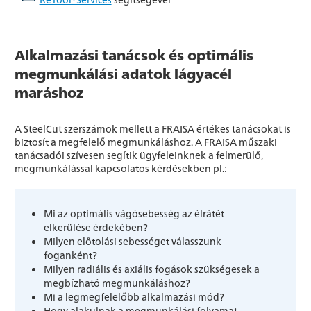
Alkalmazási tanácsok és optimális
megmunkálási adatok lágyacél
maráshoz
A SteelCut szerszámok mellett a FRAISA értékes tanácsokat is
biztosít a megfelelő megmunkáláshoz. A FRAISA műszaki
tanácsadói szívesen segítik ügyfeleinknek a felmerülő,
megmunkálással kapcsolatos kérdésekben pl.:
Mi az optimális vágósebesség az élrátét
elkerülése érdekében?
Milyen előtolási sebességet válasszunk
foganként?
Milyen radiális és axiális fogások szükségesek a
megbízható megmunkáláshoz?
Mi a legmegfelelőbb alkalmazási mód?
Hogy alakulnak a megmunkálási folyamat