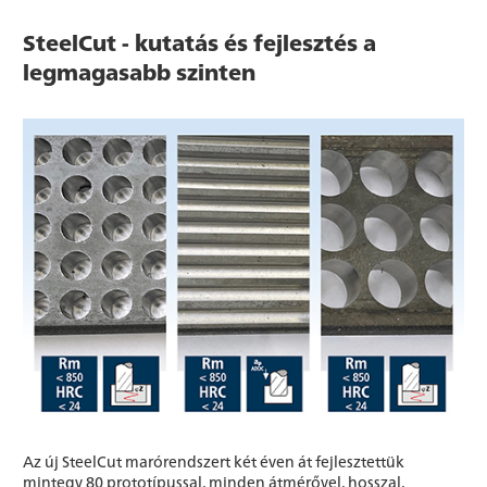
SteelCut - kutatás és fejlesztés a
legmagasabb szinten
Az új SteelCut marórendszert két éven át fejlesztettük
mintegy 80 prototípussal, minden átmérővel, hosszal,