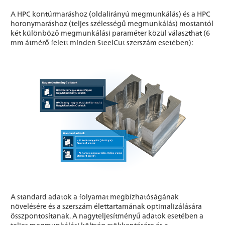
A HPC kontúrmaráshoz (oldalirányú megmunkálás) és a HPC
horonymaráshoz (teljes szélességű megmunkálás) mostantól
két különböző megmunkálási paraméter közül választhat (6
mm átmérő felett minden SteelCut szerszám esetében):
A standard adatok a folyamat megbízhatóságának
növelésére és a szerszám élettartamának optimalizálására
összpontosítanak. A nagyteljesítményű adatok esetében a