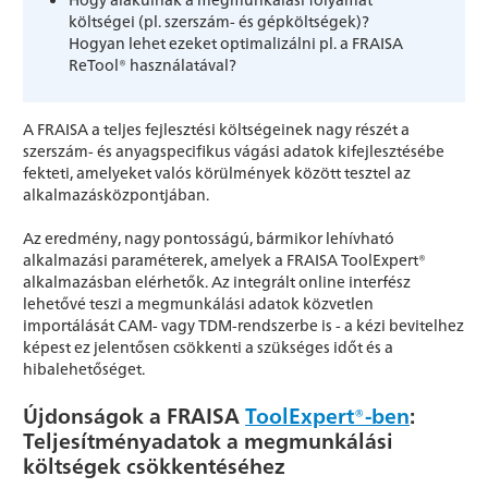
költségei (pl. szerszám- és gépköltségek)?
Hogyan lehet ezeket optimalizálni pl. a FRAISA
ReTool® használatával?
A FRAISA a teljes fejlesztési költségeinek nagy részét a
szerszám- és anyagspecifikus vágási adatok kifejlesztésébe
fekteti, amelyeket valós körülmények között tesztel az
alkalmazásközpontjában.
Az eredmény, nagy pontosságú, bármikor lehívható
alkalmazási paraméterek, amelyek a FRAISA ToolExpert®
alkalmazásban elérhetők. Az integrált online interfész
lehetővé teszi a megmunkálási adatok közvetlen
importálását CAM- vagy TDM-rendszerbe is - a kézi bevitelhez
képest ez jelentősen csökkenti a szükséges időt és a
hibalehetőséget.
Újdonságok a FRAISA
ToolExpert®-ben
:
Teljesítményadatok a megmunkálási
költségek csökkentéséhez