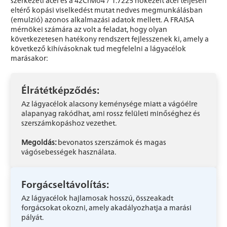
eltérő kopási viselkedést mutat nedves megmunkálásban
(emulzió) azonos alkalmazási adatok mellett. A FRAISA
mérnökei számára az volt a feladat, hogy olyan
következetesen hatékony rendszert fejlesszenek ki, amely a
következő kihívásoknak tud megfelelni a lágyacélok
marásakor:
Élrátétképződés:
Az lágyacélok alacsony keménysége miatt a vágóélre
alapanyag rakódhat, ami rossz felületi minőséghez és
szerszámkopáshoz vezethet.
Megoldás:
bevonatos szerszámok és magas
vágósebességek használata.
Forgácseltávolítás:
Az lágyacélok hajlamosak hosszú, összeakadt
forgácsokat okozni, amely akadályozhatja a marási
pályát.