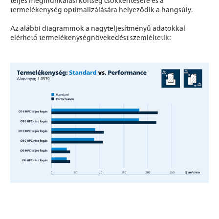
teljes megmunkálási költség csökkentésére és a
termelékenység optimalizálására helyeződik a hangsúly.
Az alábbi diagrammok a nagyteljesítményű adatokkal
elérhető termelékenységnövekedést szemléltetik: