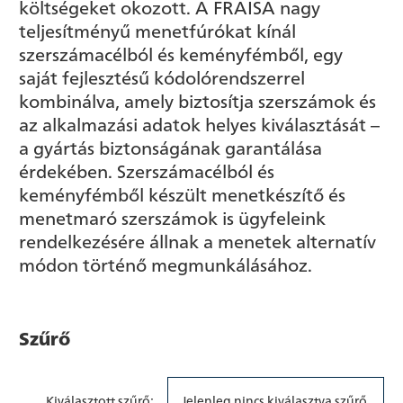
költségeket okozott. A FRAISA nagy
teljesítményű menetfúrókat kínál
szerszámacélból és keményfémből, egy
saját fejlesztésű kódolórendszerrel
kombinálva, amely biztosítja szerszámok és
az alkalmazási adatok helyes kiválasztását –
a gyártás biztonságának garantálása
érdekében. Szerszámacélból és
keményfémből készült menetkészítő és
menetmaró szerszámok is ügyfeleink
rendelkezésére állnak a menetek alternatív
módon történő megmunkálásához.
Szűrő
Kiválasztott szűrő:
Jelenleg nincs kiválasztva szűrő.