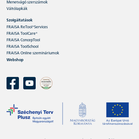
Menetvágó szerszámok
Váltólapkák
Szolgáltatások
FRAISA ReTool®Services
FRAISA ToolCare®
FRAISA ConcepTool
FRAISA ToolSchool
FRAISA Online szemináriumok
Webshop
Lightform Steel menetformázó
A menetformázás biztonságosabb és
gazdaságosabb, mint a menetvágás. Az
újonnan tervezett Lightform Steel…