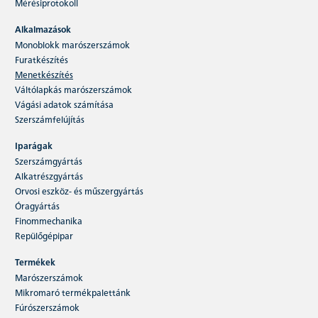
Mérésiprotokoll
FRAISA ReTool®Services
Alkalmazások
Monoblokk marószerszámok
Élhető, körforgásos gazdálkodás a precíziós
szerszámok számára – made by FRAISA. A
Furatkészítés
FRAISA ReTool®Services három…
Menetkészítés
Váltólapkás marószerszámok
Vágási adatok számítása
Tovább olvasok
Szerszámfelújítás
Iparágak
Szerszámgyártás
Alkatrészgyártás
Orvosi eszköz- és műszergyártás
Óragyártás
Finommechanika
Repülőgépipar
Termékek
Marószerszámok
Mikromaró termékpalettánk
Fúrószerszámok