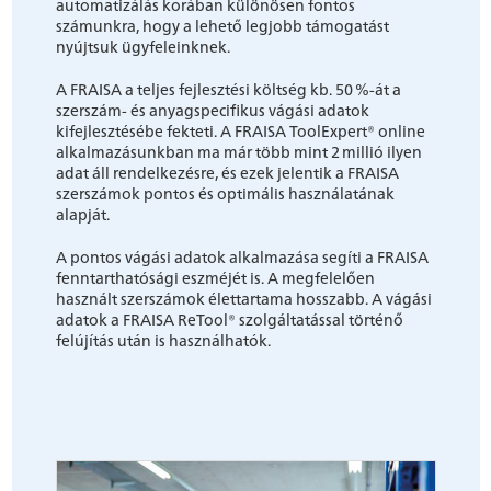
automatizálás korában különösen fontos
számunkra, hogy a lehető legjobb támogatást
nyújtsuk ügyfeleinknek.
A FRAISA a teljes fejlesztési költség kb. 50 %-át a
szerszám- és anyagspecifikus vágási adatok
kifejlesztésébe fekteti. A FRAISA ToolExpert® online
alkalmazásunkban ma már több mint 2 millió ilyen
adat áll rendelkezésre, és ezek jelentik a FRAISA
szerszámok pontos és optimális használatának
alapját.
A pontos vágási adatok alkalmazása segíti a FRAISA
fenntarthatósági eszméjét is. A megfelelően
használt szerszámok élettartama hosszabb. A vágási
adatok a FRAISA ReTool® szolgáltatással történő
felújítás után is használhatók.