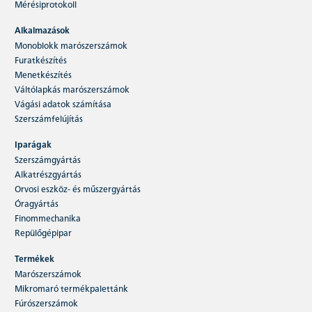
Mérésiprotokoll
Alkalmazások
Monoblokk marószerszámok
Furatkészítés
Menetkészítés
Váltólapkás marószerszámok
Vágási adatok számítása
Szerszámfelújítás
Iparágak
Szerszámgyártás
Alkatrészgyártás
Orvosi eszköz- és műszergyártás
Óragyártás
Finommechanika
Repülőgépipar
Termékek
Marószerszámok
Mikromaró termékpalettánk
Fúrószerszámok