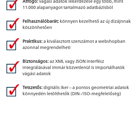
Átfogó:
vágási adatok lekérdezése egy több, mint
11.000 alapanyagot tartalmazó adatbázisból
Felhasználóbarát:
könnyen kezelhető az új dizájnnak
köszönhetően
Praktikus:
a kiválasztott szerszámot a webshopban
azonnal megrendelheti
Biztonságos:
az XML vagy JSON interfész
integrálásával immár közvetlenül is importálhatók
vágási adatok
Tetszetős:
digitális iker – a pontos geometriai adatok
könnyedén letölthetők (DIN-/ISO-megfelelőség)