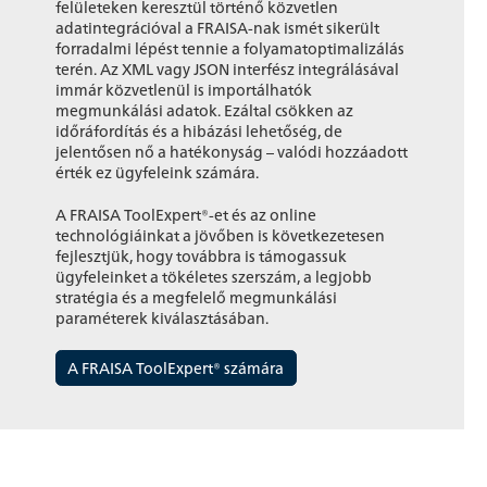
felületeken keresztül történő közvetlen
adatintegrációval a FRAISA-nak ismét sikerült
forradalmi lépést tennie a folyamatoptimalizálás
terén. Az XML vagy JSON interfész integrálásával
immár közvetlenül is importálhatók
megmunkálási adatok. Ezáltal csökken az
időráfordítás és a hibázási lehetőség, de
jelentősen nő a hatékonyság – valódi hozzáadott
érték ez ügyfeleink számára.
A FRAISA ToolExpert®-et és az online
technológiáinkat a jövőben is következetesen
fejlesztjük, hogy továbbra is támogassuk
ügyfeleinket a tökéletes szerszám, a legjobb
stratégia és a megfelelő megmunkálási
paraméterek kiválasztásában.
A FRAISA ToolExpert® számára