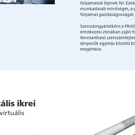
folyamatok lépnek fel. Eze
munkadarab minőségét, a gy
folyamat gazdaságosságát.
Szerszámgyártóként a FRAIS
érintkezési zónában zajló f
fenntartható szerszámfejles
tényezők egymás közötti k
megértése.
lis ikrei
virtuális