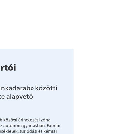
rtói
unkadarab» közötti
te alapvető
 közötti érintkezési zóna
 az autonóm gyártásban. Extrém
ékletek, súrlódási és kémiai