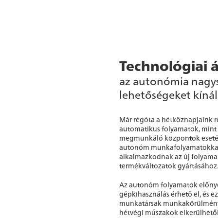
Technológiai á
az autonómia nagy
lehetőségeket kínál
Már régóta a hétköznapjaink r
automatikus folyamatok, mint 
megmunkáló központok eseté
autonóm munkafolyamatokkal
alkalmazkodnak az új folyama
termékváltozatok gyártásához
Az autonóm folyamatok előny
gépkihasználás érhető el, és e
munkatársak munkakörülményei
hétvégi műszakok elkerülhetők