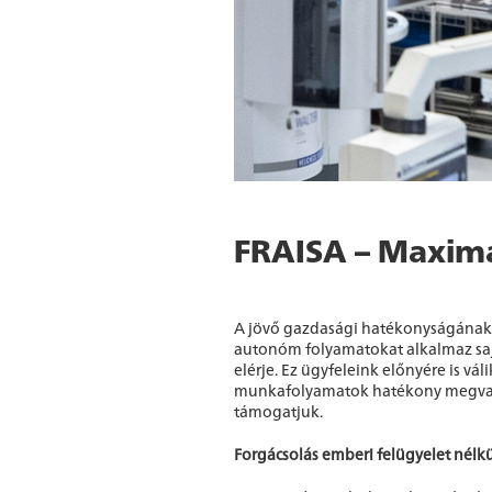
FRAISA – Maxim
A jövő gazdasági hatékonyságának a
autonóm folyamatokat alkalmaz sajá
elérje. Ez ügyfeleink előnyére is vá
munkafolyamatok hatékony megvaló
támogatjuk.
Forgácsolás emberi felügyelet nélk