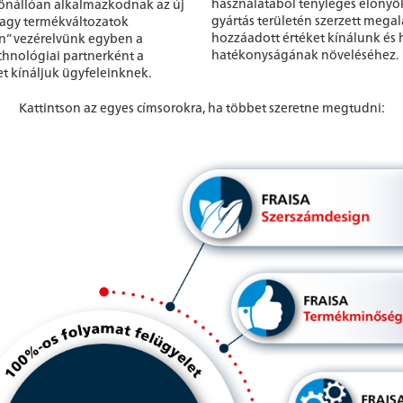
használatából tényleges előnyö
önállóan alkalmazkodnak az új
gyártás területén szerzett mega
agy termékváltozatok
hozzáadott értéket kínálunk és 
on” vezérelvünk egyben a
hatékonyságának növeléséhez.
chnológiai partnerként a
t kínáljuk ügyfeleinknek.
Kattintson az egyes címsorokra, ha többet szeretne megtudni: