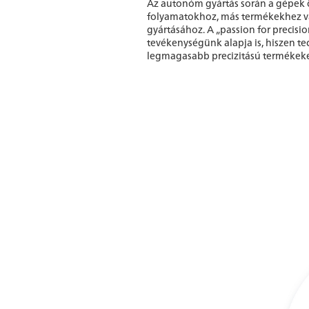
Az autonóm gyártás során a gépek 
folyamatokhoz, más termékekhez v
gyártásához. A „passion for precisi
tevékenységünk alapja is, hiszen te
legmagasabb precizitású termékeke