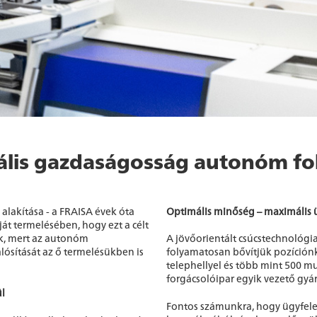
ális gazdaságosság autonóm fo
lakítása - a FRAISA évek óta
Optimális minőség – maximális 
t termelésében, hogy ezt a célt
lik, mert az autonóm
A jövőorientált csúcstechnológia
sítását az ő termelésükben is
folyamatosan bővítjük pozíciónka
telephellyel és több mint 500 m
forgácsolóipar egyik vezető gyár
ül
Fontos számunkra, hogy ügyfele