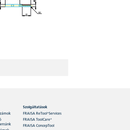
Szolgáltatások
számok
FRAISA ReTool®Services
ó
FRAISA ToolCare®
ettánk
FRAISA ConcepTool
zámok