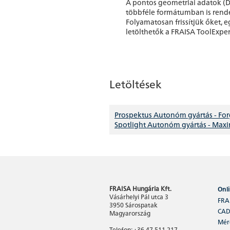
A pontos geometriai adatok (D
többféle formátumban is rende
Folyamatosan frissítjük őket, 
letölthetők a FRAISA ToolExper
Letöltések
Prospektus Autonóm gyártás - For
Spotlight Autonóm gyártás - Max
FRAISA Hungária Kft.
Onl
Vásárhelyi Pál utca 3
FRA
3950 Sárospatak
CAD
Magyarország
Méré
Telefon: +36 47 511 217