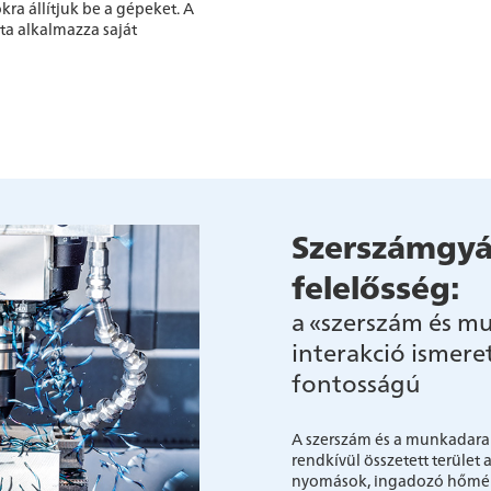
ra állítjuk be a gépeket. A
ta alkalmazza saját
Szerszámgyá
felelősség:
a «szerszám és m
interakció ismere
fontosságú
A szerszám és a munkadarab
rendkívül összetett terület
nyomások, ingadozó hőmérs