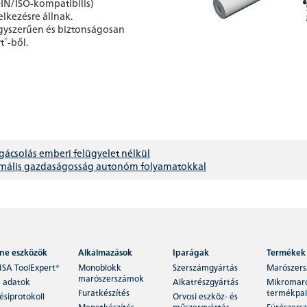
IN/ISO-kompatibilis)
lkezésre állnak.
egyszerűen és biztonságosan
®
t
-ből.
gácsolás emberi felügyelet nélkül
imális gazdaságosság autonóm folyamatokkal
ine eszközök
Alkalmazások
Iparágak
Termékek
ISA ToolExpert®
Monoblokk
Szerszámgyártás
Marószer
marószerszámok
 adatok
Alkatrészgyártás
Mikromar
Furatkészítés
termékpal
siprotokoll
Orvosi eszköz- és
Menetkészítés
műszergyártás
Fúrószers