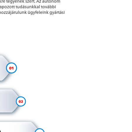
kre tegyenek szert. Az autonóm
lapozott tudásunkkal további
hozzájárulunk ügyfeleink gyártási