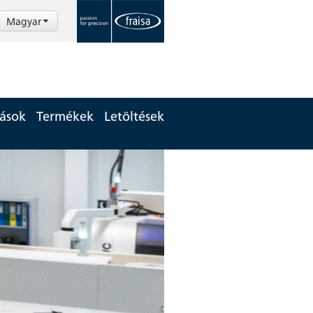
Magyar
tások
Termékek
Letöltések