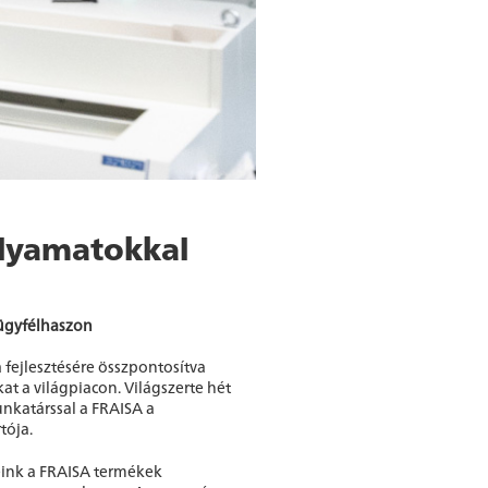
lyamatokkal
ügyfélhaszon
 fejlesztésére összpontosítva
t a világpiacon. Világszerte hét
unkatárssal a FRAISA a
tója.
ink a FRAISA termékek