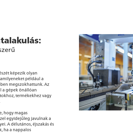
talakulás:
szerű
észét képezik olyan
amilyeneket például a
ben megszokhattunk. Az
 a gépek önállóan
tokhoz, termékekhez vagy
.
e, hogy magas
zzel egyidejűleg javulnak a
. A délutános, éjszakás és
, ha a nappalos