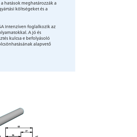
k a hatások meghatározzák a
ártási költségeket és a
A intenzíven foglalkozik az
olyamatokkal. A jó és
ztés kulcsa e befolyásoló
ölcsönhatásának alapvető