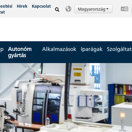
esítési
Hírek
Kapcsolat
Magyarország
zat
op
Autonóm
Alkalmazások
Iparágak
Szolgálta
gyártás