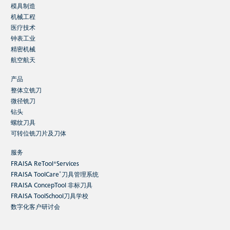
模具制造
机械工程
医疗技术
钟表工业
精密机械
航空航天
产品
整体立铣刀
微径铣刀
钻头
螺纹刀具
可转位铣刀片及刀体
服务
FRAISA ReTool®Services
®
FRAISA ToolCare
刀具管理系统
FRAISA ConcepTool 非标刀具
FRAISA ToolSchool刀具学校
数字化客户研讨会