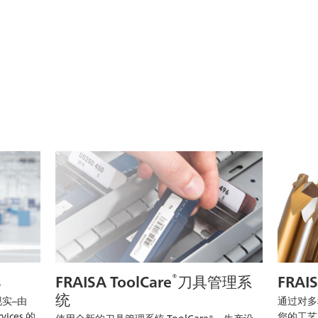
®
s
FRAISA ToolCare
刀具管理系
FRAI
统
实–由
通过对多
vices 的
您的工艺