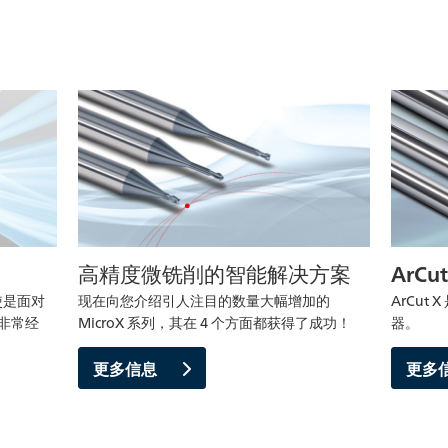
高精度微铣削的智能解决方案
ArCut
即使是面对
现在向您介绍引人注目的数量大幅增加的
ArCu
能非常经
MicroX 系列，其在 4 个方面都获得了成功！
器。
更多信息
更多