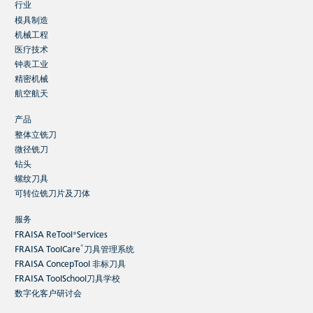
行业
模具制造
机械工程
医疗技术
钟表工业
精密机械
航空航天
产品
整体立铣刀
微径铣刀
钻头
螺纹刀具
可转位铣刀片及刀体
服务
FRAISA ReTool®Services
®
FRAISA ToolCare
刀具管理系统
FRAISA ConcepTool 非标刀具
FRAISA ToolSchool刀具学校
数字化客户研讨会