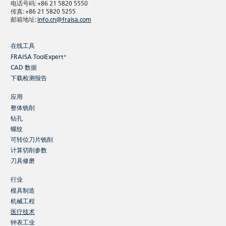
电话号码: +86 21 5820 5550
传真: +86 21 5820 5255
邮箱地址:
info.cn@fraisa.com
在线工具
FRAISA ToolExpert®
Sphericut
CAD 数据
下载检测报告
Sphericut 为 3D 加工带来工艺可靠性和加工速度
——适用于硬度高达 60 HRC 的高强度钢和淬火
应用
钢、不锈钢以及钛合金。
整体铣削
钻孔
螺纹
现在继续阅读
可转位刀片铣削
计算切削参数
刀具修磨
行业
模具制造
机械工程
医疗技术
钟表工业