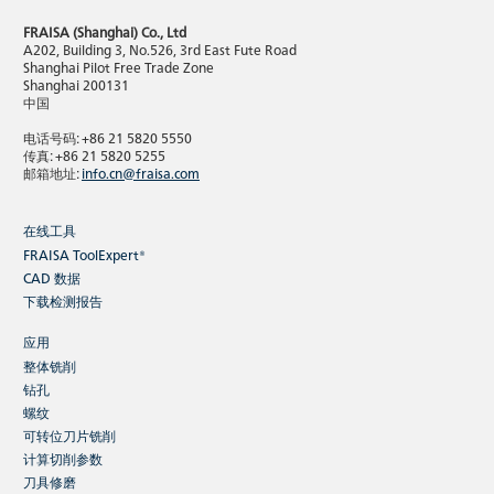
我们独家的新产品再次为您提供满足最高要求的高性能解决方
FRAISA (Shanghai) Co., Ltd
案。探索我们的秋季创新产品，感受其卓越优势带来的灵感。
A202, Building 3, No.526, 3rd East Fute Road
Shanghai Pilot Free Trade Zone
Shanghai 200131
中国
现在继续阅读
电话号码: +86 21 5820 5550
传真: +86 21 5820 5255
邮箱地址:
info.cn@fraisa.com
在线工具
FRAISA ToolExpert®
CAD 数据
产品新闻/亮点
下载检测报告
2025 年 FRAISA 产品创新亮点
应用
整体铣削
钻孔
螺纹
可转位刀片铣削
计算切削参数
刀具修磨