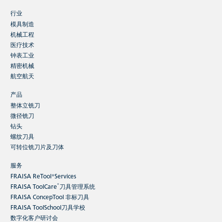
行业
秉承FRAISA产品一贯的高标准，今年的新开发产品在性能、
模具制造
可靠性和可持续性方面都达到了行业顶尖水平。
机械工程
医疗技术
钟表工业
现在继续阅读
精密机械
航空航天
产品
整体立铣刀
微径铣刀
钻头
螺纹刀具
可持续发展
可转位铣刀片及刀体
FRAISA ReTool® 包装芯材 - 100% 可回收
服务
FRAISA ReTool®Services
®
FRAISA ToolCare
刀具管理系统
FRAISA ConcepTool 非标刀具
FRAISA ToolSchool刀具学校
数字化客户研讨会