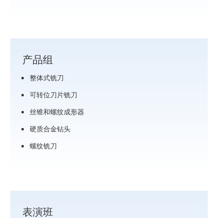
产品组
整体式铣刀
可转位刀片铣刀
丝锥和螺纹成形器
硬质合金钻头
螺纹铣刀
表演班