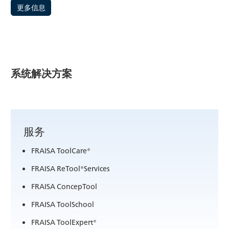
更多信息
系统解决方案
服务
FRAISA ToolCare®
FRAISA ReTool®Services
FRAISA ConcepTool
FRAISA ToolSchool
FRAISA ToolExpert®