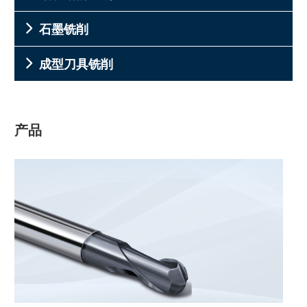
石墨铣削
成型刀具铣削
产品