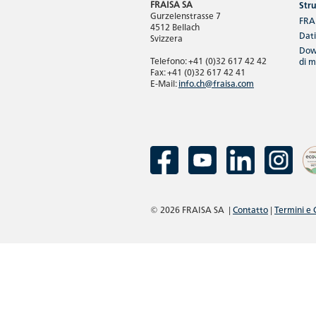
FRAISA SA
Str
Gurzelenstrasse 7
FRA
4512 Bellach
Dat
Svizzera
Dow
Telefono: +41 (0)32 617 42 42
di m
Fax: +41 (0)32 617 42 41
E-Mail:
info.ch@fraisa.com
© 2026 FRAISA SA
|
Contatto
|
Termini e 