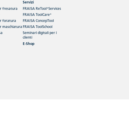
Servizi
er fresatura
FRAISA ReTool®Services
e
FRAISA ToolCare®
er foratura
FRAISA ConcepTool
er maschiatura
FRAISA ToolSchool
sa
Seminari digitali per i
clienti
E-Shop