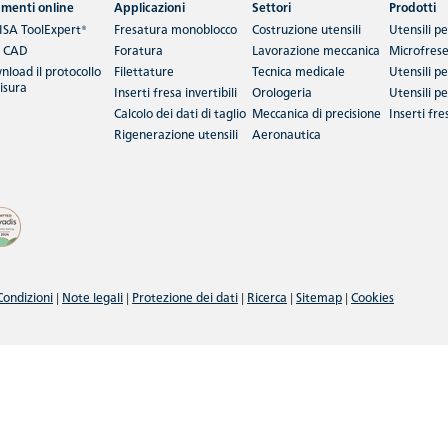
umenti online
Applicazioni
Settori
Prodotti
ISA ToolExpert®
Fresatura monoblocco
Costruzione utensili
Utensili p
i CAD
Foratura
Lavorazione meccanica
Microfres
nload
il protocollo
Filettature
Tecnica medicale
Utensili p
isura
Inserti fresa invertibili
Orologeria
Utensili p
Calcolo dei dati di taglio
Meccanica di precisione
Inserti fre
Rigenerazione utensili
Aeronautica
Condizioni
|
Note legali
|
Protezione dei dati
|
Ricerca
|
Sitemap
|
Cookies