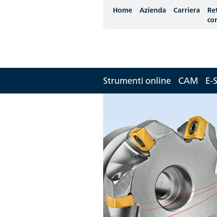
Home
Azienda
Carriera
Re
co
Strumenti online
CAM
E-