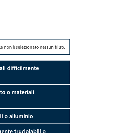
 non è selezionato nessun filtro.
ali difficilmente
to o materiali
li o alluminio
mente truciolabili o