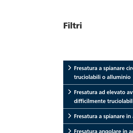
Filtri
Fresatura a spianare circ
truciolabili o alluminio
Fresatura ad elevato av
difficilmente truciolabil
Fresatura a spianare in 
Fresatura angolare in acc