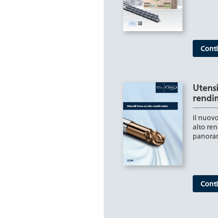
Conti
Utensi
rendi
Il nuovo
alto re
panoram
Conti