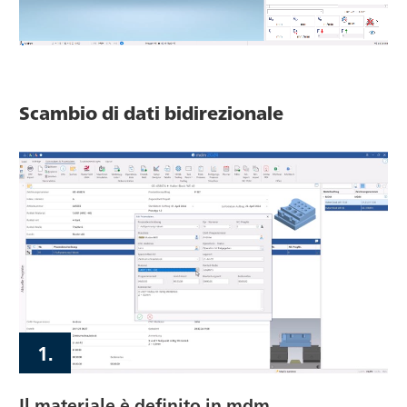
Scambio di dati bidirezionale
1.
Il materiale è definito in mdm