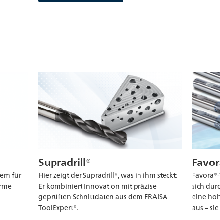
Favo
Supradrill®
Favora®
tem für
Hier zeigt der Supradrill®, was in ihm steckt:
sich dur
arme
Er kombiniert Innovation mit präzise
eine hoh
geprüften Schnittdaten aus dem FRAISA
aus – si
ToolExpert®.