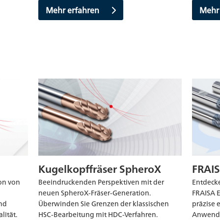
Mehr
Mehr erfahren
Kugelkopffräser SpheroX
FRAIS
on von
Beeindruckenden Perspektiven mit der
Entdecke
neuen SpheroX-Fräser-Generation.
FRAISA E
und
Überwinden Sie Grenzen der klassischen
präzise 
lität.
HSC-Bearbeitung mit HDC-Verfahren.
Anwendu