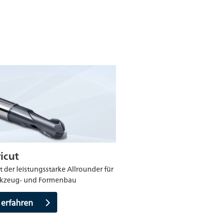
icut
t der leistungsstarke Allrounder für
kzeug‑ und Formenbau
 erfahren