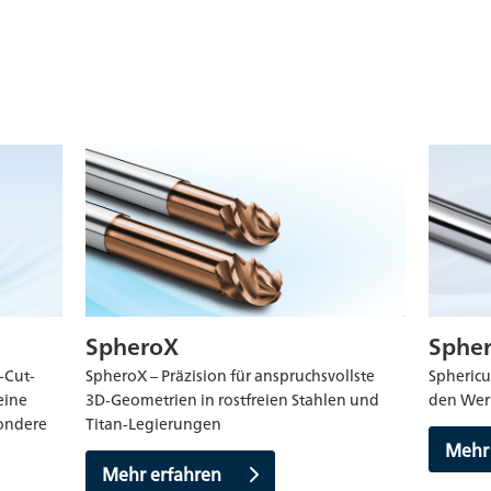
SpheroX
Spher
-Cut-
SpheroX – Präzision für anspruchsvollste
Sphericu
eine
3D‑Geometrien in rostfreien Stahlen und
den Wer
sondere
Titan-Legierungen
Mehr
Mehr erfahren