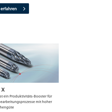
 erfahren
 X
st ein Produktivitäts-Booster für
bearbeitungsprozesse mit hoher
chengüte