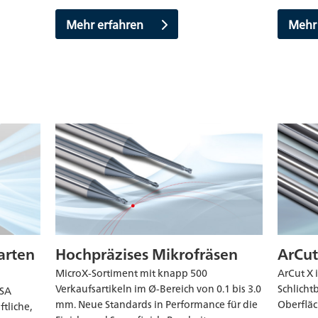
Mehr erfahren
Mehr
arten
Hochpräzises Mikrofräsen
ArCut
MicroX-Sortiment mit knapp 500
ArCut X i
Verkaufsartikeln im Ø-Bereich von 0.1 bis 3.0
Schlicht
ISA
mm. Neue Standards in Performance für die
Oberflä
tliche,