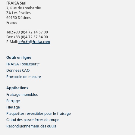
FRAISA Sarl
7, Rue de Lombardie
ZA Les Pivolles
69150 Décines
France
Tel.: +33 (0)4 72 14 57 00
Fax: +33 (0)4 72 37 34 90
E-Mail:
info.fr@fraisa.com
Outils en ligne
FRAISA ToolExpert®
Sphericut
Données CAO
Protocole de mesure
Sphericut apporte sécurité des processus et
rapidité à l'usinage 3D – dans les aciers à haute
Applications
résistance…
Fraisage monobloc
Perçage
Filetage
Lire la suite
Plaquettes réversibles pour le fraisage
Calcul des paramètres de coupe
Reconditionnement des outils