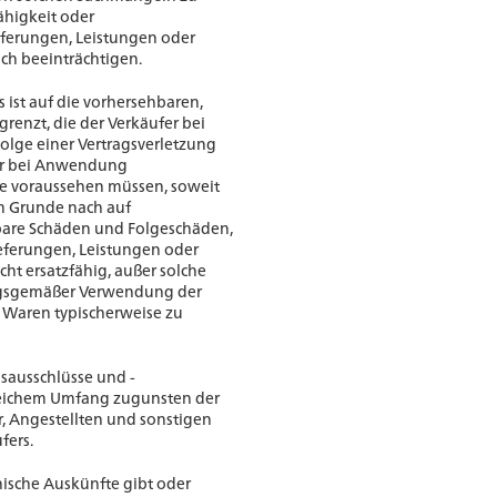
ähigkeit oder
eferungen, Leistungen oder
ch beeinträchtigen.
s ist auf die vorhersehbaren,
renzt, die der Verkäufer bei
Folge einer Vertragsverletzung
er bei Anwendung
tte voraussehen müssen, soweit
em Grunde nach auf
lbare Schäden und Folgeschäden,
eferungen, Leistungen oder
ht ersatzfähig, außer solche
ngsgemäßer Verwendung der
 Waren typischerweise zu
sausschlüsse und -
leichem Umfang zugunsten der
r, Angestellten und sonstigen
fers.
nische Auskünfte gibt oder