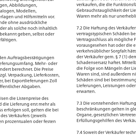
verkaufen, die die Funktionsf
ngen, Abbildungen,
Gebrauchstauglichkeit der Li
alogen, Modellen,
Waren mehr als nur unerhebli
agen und Hilfsmitteln vor.
ände ohne ausdrückliche
7.2 Die Haftung des Verkäufer
r als solche noch inhaltlich
vertragstypischen Schäden beg
 bekannt geben, selbst oder
Vertragsschluss als mögliche 
fältigen.
vorausgesehen hat oder die 
verkehrsüblicher Sorgfalt hä
der Verkäufer gem. § 7 (1) d
n den Auftragsbestätigungen
Schadensersatz haftet. Mitte
ieferungsumfang. Mehr- oder
die Folge von Mängeln der Li
dert berechnet. Die Preise
Waren sind, sind außerdem nic
zgl. Verpackung, Lieferkosten,
Schäden sind bei bestimmu
r, bei Exportlieferungen Zoll
Lieferungen, Leistungen oder
fentlicher Abgaben.
erwarten.
isen die Listenpreise des
7.3 Die vorstehenden Haftung
 die Lieferung erst mehr als
beschränkungen gelten in g
 erfolgen soll, gelten die bei
Organe, gesetzlichen Vertrete
 des Verkäufers (jeweils
Erfüllungsgehilfen des Verkäu
ten prozentualen oder festen
7.4 Soweit der Verkäufer tech