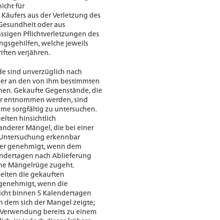
nicht für
Käufers aus der Verletzung des
 Gesundheit oder aus
ässigen Pflichtverletzungen des
ungsgehilfen, welche jeweils
iften verjähren.
e sind unverzüglich nach
der an den von ihm bestimmten
chen. Gekaufte Gegenstände, die
er entnommen werden, sind
me sorgfältig zu untersuchen.
lten hinsichtlich
anderer Mängel, die bei einer
n Untersuchung erkennbar
fer genehmigt, wenn dem
endertagen nach Ablieferung
che Mängelrüge zugeht.
gelten die gekauften
 genehmigt, wenn die
cht binnen 5 Kalendertagen
n dem sich der Mangel zeigte;
 Verwendung bereits zu einem