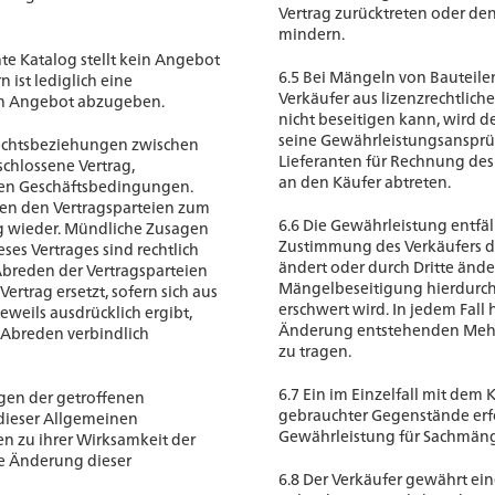
Vertrag zurücktreten oder d
mindern.
te Katalog stellt kein Angebot
6.5 Bei Mängeln von Bauteilen
 ist lediglich eine
Verkäufer aus lizenzrechtlich
in Angebot abzugeben.
nicht beseitigen kann, wird d
seine Gewährleistungsansprü
 Rechtsbeziehungen zwischen
Lieferanten für Rechnung de
schlossene Vertrag,
an den Käufer abtreten.
inen Geschäftsbedingungen.
hen den Vertragsparteien zum
6.6 Die Gewährleistung entfäl
g wieder. Mündliche Zusagen
Zustimmung des Verkäufers 
ses Vertrages sind rechtlich
ändert oder durch Dritte ände
breden der Vertragsparteien
Mängelbeseitigung hierdurc
ertrag ersetzt, sofern sich aus
erschwert wird. In jedem Fall 
jeweils ausdrücklich ergibt,
Änderung entstehenden Mehr
 Abreden verbindlich
zu tragen.
6.7 Ein im Einzelfall mit dem 
en der getroffenen
gebrauchter Gegenstände erfo
 dieser Allgemeinen
Gewährleistung für Sachmäng
 zu ihrer Wirksamkeit der
die Änderung dieser
6.8 Der Verkäufer gewährt e