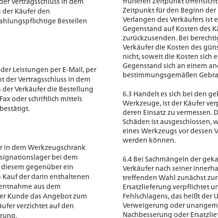
früheren Zeitpunkt offensichtl
er Vertragsschluss in dem
Zeitpunkt für den Beginn der
 der Käufer den
Verlangen des Verkäufers ist 
ahlungspflichtige Bestellen
Gegenstand auf Kosten des Kä
zurückzusenden. Bei berechti
Verkäufer die Kosten des güns
nicht, soweit die Kosten sich
Gegenstand sich an einem and
der Leistungen per E-Mail, per
bestimmungsgemäßen Gebrau
t der Vertragsschluss in dem
 der Verkäufer die Bestellung
6.3 Handelt es sich bei den 
ax oder schriftlich mittels
Werkzeuge, ist der Käufer ver
bestätigt.
deren Einsatz zu vermessen. D
Schäden ist ausgeschlossen, 
eines Werkzeugs vor dessen
werden können.
der in dem Werkzeugschrank
signationslager bei dem
6.4 Bei Sachmängeln der geka
r diesem gegenüber ein
Verkäufer nach seiner innerh
 Kauf der darin enthaltenen
treffenden Wahl zunächst zu
nentnahme aus dem
Ersatzlieferung verpflichtet u
er Kunde das Angebot zum
Fehlschlagens, das heißt der
Verweigerung oder unangem
ufer verzichtet auf den
Nachbesserung oder Ersatzlie
rung.