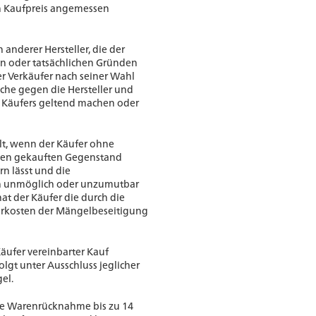
en Kaufpreis angemessen
 anderer Hersteller, die der
en oder tatsächlichen Gründen
er Verkäufer nach seiner Wahl
che gegen die Hersteller und
s Käufers geltend machen oder
lt, wenn der Käufer ohne
den gekauften Gegenstand
rn lässt und die
h unmöglich oder unzumutbar
hat der Käufer die durch die
kosten der Mängelbeseitigung
Käufer vereinbarter Kauf
lgt unter Ausschluss jeglicher
el.
ine Warenrücknahme bis zu 14