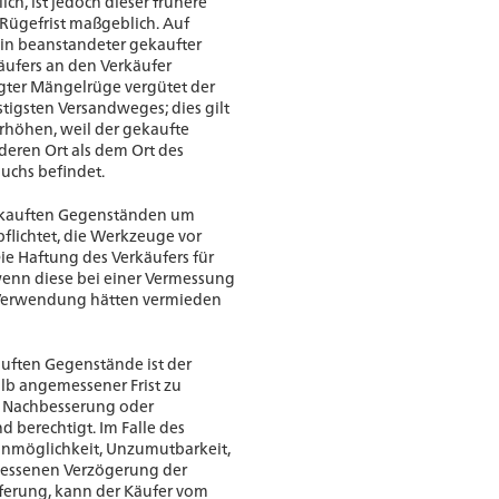
ich, ist jedoch dieser frühere
 Rügefrist maßgeblich. Auf
ein beanstandeter gekaufter
ufers an den Verkäufer
gter Mängelrüge vergütet der
tigsten Versandweges; dies gilt
 erhöhen, weil der gekaufte
eren Ort als dem Ort des
chs befindet.
gekauften Gegenständen um
pflichtet, die Werkzeuge vor
ie Haftung des Verkäufers für
wenn diese bei einer Vermessung
 Verwendung hätten vermieden
uften Gegenstände ist der
alb angemessener Frist zu
r Nachbesserung oder
nd berechtigt. Im Falle des
 Unmöglichkeit, Unzumutbarkeit,
essenen Verzögerung der
ferung, kann der Käufer vom