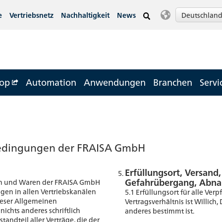
Deutschlan
e
Vertriebsnetz
Nachhaltigkeit
News
op
Automation
Anwendungen
Branchen
Servi
bedingungen der FRAISA GmbH
Erfüllungsort, Versand
Gefahrübergang, Abn
gen und Waren der FRAISA GmbH
olgen in allen Vertriebskanälen
5.1 Erfüllungsort für alle Ve
ieser Allgemeinen
Vertragsverhältnis ist Willich,
ichts anderes schriftlich
anderes bestimmt ist.
tandteil aller Verträge, die der