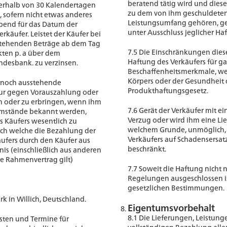
beratend tätig wird und dies
erhalb von 30 Kalendertagen
zu dem von ihm geschuldeten,
 sofern nicht etwas anderes
Leistungsumfang gehören, ges
gebend für das Datum der
unter Ausschluss jeglicher Ha
rkäufer. Leistet der Käufer bei
usstehenden Beträge ab dem Tag
7.5 Die Einschränkungen dieses
kten p. a über dem
Haftung des Verkäufers für ga
ndesbank. zu verzinsen.
Beschaffenheitsmerkmale, we
Körpers oder der Gesundheit
t, noch ausstehende
Produkthaftungsgesetz.
nur gegen Vorauszahlung oder
n oder zu erbringen, wenn ihm
7.6 Gerät der Verkäufer mit ei
Umstände bekannt werden,
Verzug oder wird ihm eine Lie
s Käufers wesentlich zu
welchem Grunde, unmöglich, s
ch welche die Bezahlung der
Verkäufers auf Schadensersat
ufers durch den Käufer aus
beschränkt.
is (einschließlich aus anderen
be Rahmenvertrag gilt)
7.7 Soweit die Haftung nich
Regelungen ausgeschlossen is
gesetzlichen Bestimmungen.
k in Willich, Deutschland.
Eigentumsvorbehalt
8.1 Die Lieferungen, Leistung
sten und Termine für