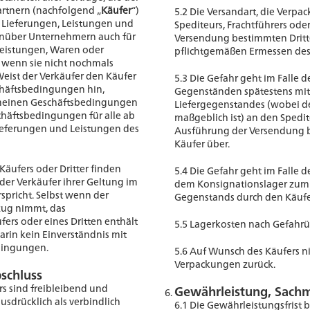
artnern (nachfolgend „
Käufer
“)
5.2 Die Versandart, die Verp
 Lieferungen, Leistungen und
Spediteurs, Frachtführers ode
genüber Unternehmern auch für
Versendung bestimmten Drit
Leistungen, Waren oder
pflichtgemäßen Ermessen des 
 wenn sie nicht nochmals
eist der Verkäufer den Käufer
5.3 Die Gefahr geht im Falle 
chäftsbedingungen hin,
Gegenständen spätestens mit
emeinen Geschäftsbedingungen
Liefergegenstandes (wobei d
chäftsbedingungen für alle ab
maßgeblich ist) an den Spedit
ieferungen und Leistungen des
Ausführung der Versendung b
Käufer über.
äufers oder Dritter finden
5.4 Die Gefahr geht im Falle
r Verkäufer ihrer Geltung im
dem Konsignationslager zum
rspricht. Selbst wenn der
Gegenstands durch den Käufer
zug nimmt, das
rs oder eines Dritten enthält
5.5 Lagerkosten nach Gefahrü
darin kein Einverständnis mit
dingungen.
5.6 Auf Wunsch des Käufers n
Verpackungen zurück.
schluss
rs sind freibleibend und
Gewährleistung, Sach
ausdrücklich als verbindlich
6.1 Die Gewährleistungsfrist b