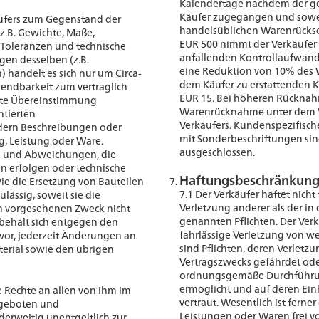
Kalendertage nachdem der g
Käufer zugegangen und soweit
ufers zum Gegenstand der
handelsüblichen Warenrücks
z.B. Gewichte, Maße,
EUR 500 nimmt der Verkäufer 
 Toleranzen und technische
anfallenden Kontrollaufwand
gen desselben (z.B.
eine Reduktion von 10% des 
handelt es sich nur um Circa-
dem Käufer zu erstattenden K
endbarkeit zum vertraglich
EUR 15. Bei höheren Rücknah
kte Übereinstimmung
Warenrücknahme unter dem V
ntierten
Verkäufers. Kundenspezifisc
dern Beschreibungen oder
mit Sonderbeschriftungen si
, Leistung oder Ware.
ausgeschlossen.
 und Abweichungen, die
en erfolgen oder technische
Haftungsbeschränkun
ie die Ersetzung von Bauteilen
7.1 Der Verkäufer haftet nicht 
ulässig, soweit sie die
Verletzung anderer als der i
h vorgesehenen Zweck nicht
genannten Pflichten. Der Verkä
 behält sich entgegen den
fahrlässige Verletzung von we
vor, jederzeit Änderungen an
sind Pflichten, deren Verletz
erial sowie den übrigen
Vertragszwecks gefährdet ode
ordnungsgemäße Durchführun
ermöglicht und auf deren Ein
ie Rechte an allen von ihm im
vertraut. Wesentlich ist ferner
geboten und
Leistungen oder Waren frei 
erweitig unentgeltlich zur