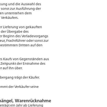
ackung und die Auswahl des
r sonst zur Ausführung der
ten unterstehen dem
Verkäufers.
der Lieferung von gekauften
 der Übergabe des
er Beginn des Verladevorgangs
eur, Frachtführer oder sonst zur
estimmten Dritten auf den
 des Kaufs von Gegenständen aus
 Zeitpunkt der Entnahme des
 auf ihn über.
bergang trägt der Käufer.
immt der Verkäufer seine
mängel, Warenrücknahme
eträgt ein Jahr ab Lieferung