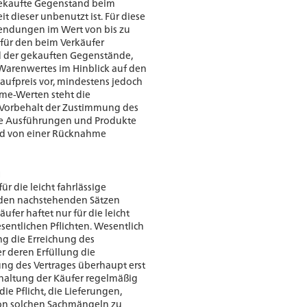
ekaufte Gegenstand beim
 dieser unbenutzt ist. Für diese
endungen im Wert von bis zu
für den beim Verkäufer
 der gekauften Gegenstände,
Warenwertes im Hinblick auf den
aufpreis vor, mindestens jedoch
me-Werten steht die
orbehalt der Zustimmung des
he Ausführungen und Produkte
nd von einer Rücknahme
g
für die leicht fahrlässige
n den nachstehenden Sätzen
ufer haftet nur für die leicht
sentlichen Pflichten. Wesentlich
ung die Erreichung des
r deren Erfüllung die
g des Vertrages überhaupt erst
haltung der Käufer regelmäßig
 die Pflicht, die Lieferungen,
von solchen Sachmängeln zu