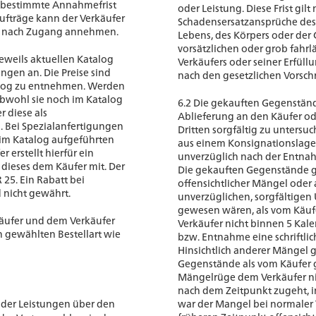
e bestimmte Annahmefrist
oder Leistung. Diese Frist gilt 
ufträge kann der Verkäufer
Schadensersatzansprüche des 
n nach Zugang annehmen.
Lebens, des Körpers oder der
vorsätzlichen oder grob fahrl
jeweils aktuellen Katalog
Verkäufers oder seiner Erfüll
gen an. Die Preise sind
nach den gesetzlichen Vorschr
alog zu entnehmen. Werden
obwohl sie noch im Katalog
6.2 Die gekauften Gegenständ
r diese als
Ablieferung an den Käufer o
. Bei Spezialanfertigungen
Dritten sorgfältig zu untersu
 im Katalog aufgeführten
aus einem Konsignationslag
r erstellt hierfür ein
unverzüglich nach der Entnah
 dieses dem Käufer mit. Der
Die gekauften Gegenstände ge
25. Ein Rabatt bei
offensichtlicher Mängel oder 
 nicht gewährt.
unverzüglichen, sorgfältige
gewesen wären, als vom Käu
Käufer und dem Verkäufer
Verkäufer nicht binnen 5 Kal
gewählten Bestellart wie
bzw. Entnahme eine schriftli
Hinsichtlich anderer Mängel 
Gegenstände als vom Käufer
Mängelrüge dem Verkäufer ni
nach dem Zeitpunkt zugeht, i
oder Leistungen über den
war der Mangel bei normaler