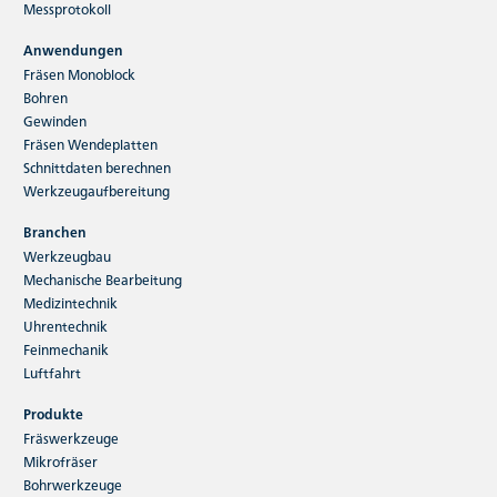
Sphericut
Messprotokoll
Sphericut bringt Prozesssicherheit und Tempo in
Anwendungen
die 3D‑Bearbeitung – in hochfesten und
Fräsen Monoblock
gehärteten Stählen…
Bohren
Gewinden
Fräsen Wendeplatten
Jetzt weiterlesen
Schnittdaten berechnen
Werkzeugaufbereitung
Branchen
Werkzeugbau
Mechanische Bearbeitung
Medizintechnik
Uhrentechnik
Feinmechanik
Luftfahrt
Produkte
Fräswerkzeuge
Mikrofräser
Bohrwerkzeuge