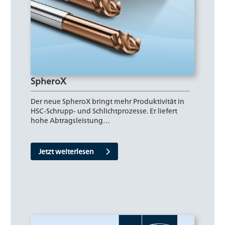
SpheroX
Der neue SpheroX bringt mehr Produktivität in
HSC‑Schrupp- und Schlichtprozesse. Er liefert
hohe Abtragsleistung…
Jetzt weiterlesen