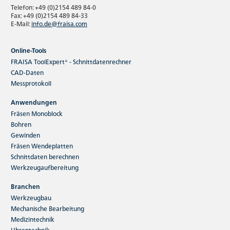
aus dem Hause FRAISA
Telefon: +49 (0)2154 489 84-0
Fax: +49 (0)2154 489 84-33
E-Mail:
info.de@fraisa.com
Online-Tools
FRAISA ToolExpert® - Schnittdatenrechner
CAD-Daten
Messprotokoll
Unsere exklusiven Produktneuheiten bieten Ihnen einmal
Anwendungen
mehr leistungsstarke Lösungen für höchste Ansprüche.
Fräsen Monoblock
Entdecken Sie unsere Herbstinnovationen und lassen Sie
Bohren
sich von den Vorteilen begeistern.
Gewinden
Fräsen Wendeplatten
Schnittdaten berechnen
Jetzt weiterlesen
Werkzeugaufbereitung
Branchen
Werkzeugbau
Mechanische Bearbeitung
Medizintechnik
Uhrentechnik