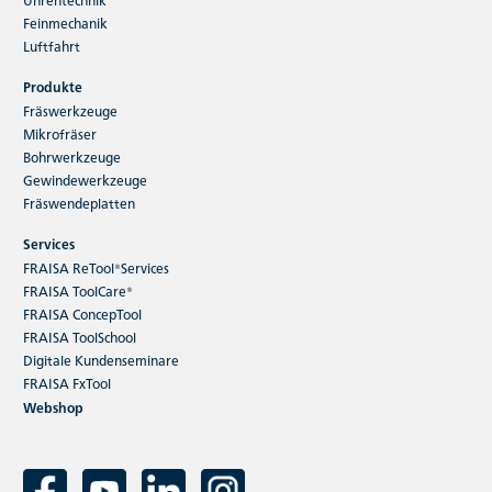
Feinmechanik
Veranstaltungen
Luftfahrt
FRAISA Technologietage 1-Tages-
Produkte
Seminare in Willich am 4., 5. oder 6.
Fräswerkzeuge
November 2025
Mikrofräser
Bohrwerkzeuge
Gewindewerkzeuge
Fräswendeplatten
Services
FRAISA ReTool®Services
FRAISA ToolCare®
FRAISA ConcepTool
FRAISA ToolSchool
Praxisnahes Anwendungswissen direkt von unseren
Digitale Kundenseminare
Experten: Bei den FRAISA Technologietagen erfahren Sie,
FRAISA FxTool
wie Sie Ihre Werkzeuge gewinnbringend einsetzen und
Webshop
Ihre Produktionsprozesse verbessern.
Jetzt weiterlesen