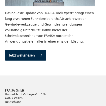
Das neueste Update von FRAISA ToolExpert® bringt einen
lang erwarteten Funktionsbereich: Ab sofort werden
Gewindewerkzeuge und Gewindeanwendungen
vollständig unterstützt. Damit bietet der
Schnittdatenrechner von FRAISA noch mehr
Anwendungstiefe – alles in einer einzigen Lösung.
Jetzt weiterlesen
FRAISA GmbH
Produktnews
Hanns-Martin-Schleyer-Str. 15b
47877 Willich
Beeindruckende Herbstinnovationen
Deutschland