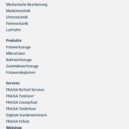
Mechanische Bearbeitung
Medizintechnik
Uhrentechnik
Feinmechanik
Luftfahrt
Produkte
Fräswerkzeuge
Mikrofräser
Bohrwerkzeuge
Gewindewerkzeuge
Fräswendeplatten
Services
FRAISA ReTool®Services
FRAISA ToolCare®
FRAISA ConcepTool
FRAISA ToolSchool
Digitale Kundenseminare
FRAISA FxTool
Webshop