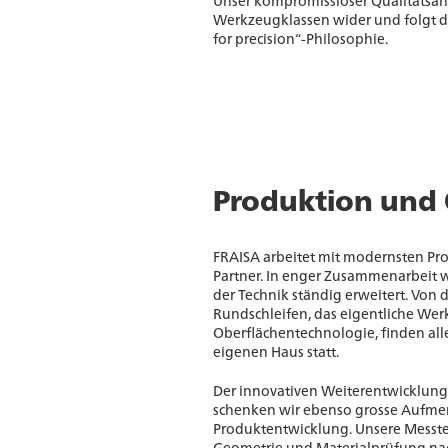
Unser kompromissloser Qualitätsansp
Werkzeugklassen wider und folgt d
for precision“-Philosophie.
Produktion und 
FRAISA arbeitet mit modernsten P
Partner. In enger Zusammenarbeit 
der Technik ständig erweitert. Von
Rundschleifen, das eigentliche Werk
Oberflächentechnologie, finden al
eigenen Haus statt.
Der innovativen Weiterentwicklung
schenken wir ebenso grosse Aufmer
Produktentwicklung. Unsere Messtec
Geometrie und Materialprüfung na