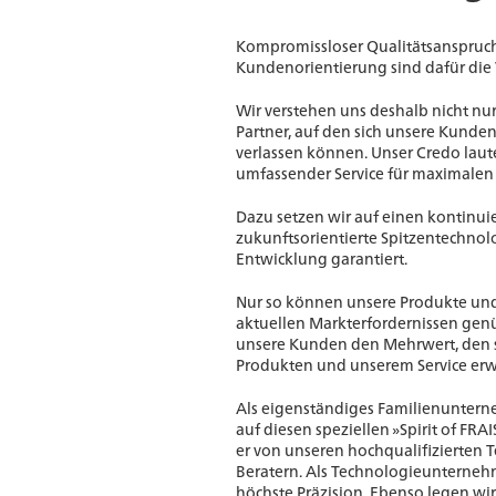
Kompromissloser Qualitätsanspruc
Kundenorientierung sind dafür die
Wir verstehen uns deshalb nicht nur
Partner, auf den sich unsere Kunde
verlassen können. Unser Credo laut
umfassender Service für maximale
Dazu setzen wir auf einen kontinuie
zukunftsorientierte Spitzentechno
Entwicklung garantiert.
Nur so können unsere Produkte un
aktuellen Markterfordernissen gen
unsere Kunden den Mehrwert, den s
Produkten und unserem Service erw
Als eigenständiges Familienuntern
auf diesen speziellen »Spirit of FR
er von unseren hochqualifizierten 
Beratern. Als Technologieunterneh
höchste Präzision. Ebenso legen wi