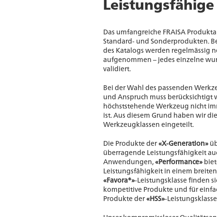
Leistungsfähige
Das umfangreiche FRAISA Produkta
Standard- und Sonderprodukten. Be
des Katalogs werden regelmässig 
aufgenommen – jedes einzelne wurd
validiert.
Bei der Wahl des passenden Werkze
und Anspruch muss berücksichtigt 
höchststehende Werkzeug nicht imm
ist. Aus diesem Grund haben wir di
Werkzeugklassen eingeteilt.
Die Produkte der
«X-Generation»
üb
überragende Leistungsfähigkeit au
Anwendungen,
«Performance»
biet
Leistungsfähigkeit in einem breite
«Favora®»
-Leistungsklasse finden s
kompetitive Produkte und für ein
Produkte der
«HSS»
-Leistungsklasse