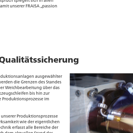
ruch spiegelt sich in allen
amit unserer FRAISA „passion
Qualitätssicherung
roduktionsanlagen ausgewählter
werden die Grenzen des Standes
 der Weichbearbeitung über das
zeugschleifen bis hin zur
le Produktionsprozesse im
 unserer Produktionsprozesse
ksamkeit wie der eigentlichen
hnik erfasst alle Bereiche der
ch dem aktuellen Stand des