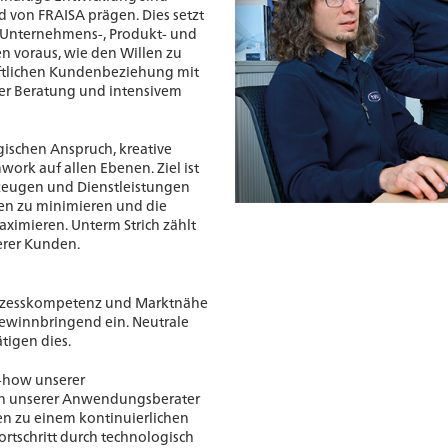
d von FRAISA prägen. Dies setzt
ie Unternehmens-, Produkt- und
n voraus, wie den Willen zu
ftlichen Kundenbeziehung mit
her Beratung und intensivem
gischen Anspruch, kreative
ork auf allen Ebenen. Ziel ist
zeugen und Dienstleistungen
en zu minimieren und die
aximieren. Unterm Strich zählt
erer Kunden.
rozesskompetenz und Marktnähe
 gewinnbringend ein. Neutrale
tigen dies.
-how unserer
en unserer Anwendungsberater
n zu einem kontinuierlichen
ortschritt durch technologisch