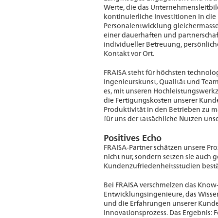
Werte, die das Unternehmensleitbil
kontinuierliche Investitionen in d
Personalentwicklung gleichermasse
einer dauerhaften und partnerscha
individueller Betreuung, persönlic
Kontakt vor Ort.
FRAISA steht für höchsten technolo
Ingenieurskunst, Qualität und Teamw
es, mit unseren Hochleistungswerk
die Fertigungskosten unserer Kund
Produktivität in den Betrieben zu m
für uns der tatsächliche Nutzen uns
Positives Echo
FRAISA-Partner schätzen unsere P
nicht nur, sondern setzen sie auch
Kundenzufriedenheitsstudien bestä
Bei FRAISA verschmelzen das Know
Entwicklungsingenieure, das Wiss
und die Erfahrungen unserer Kunde
Innovationsprozess. Das Ergebnis: F