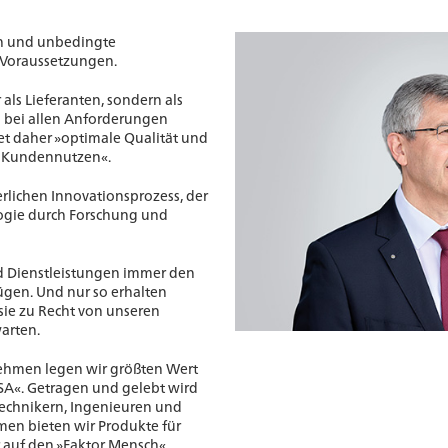
h und unbedingte
 Voraussetzungen.
 als Lieferanten, sondern als
n bei allen Anforderungen
et daher »optimale Qualität und
n Kundennutzen«.
rlichen Innovationsprozess, der
logie durch Forschung und
d Dienstleistungen immer den
ügen. Und nur so erhalten
ie zu Recht von unseren
arten.
ehmen legen wir größten Wert
AISA«. Getragen und gelebt wird
Technikern, Ingenieuren und
men bieten wir Produkte für
r auf den »Faktor Mensch«