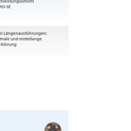
hleistungsschicht
RO-SE
ei Längenausführungen:
male und mittellange
sführung