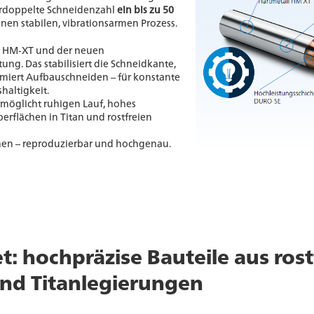
erdoppelte Schneidenzahl
ein bis zu 50
inen stabilen, vibrationsarmen Prozess.
l HM‑XT und der neuen
ung. Das stabilisiert die Schneidkante,
miert Aufbauschneiden – für konstante
haltigkeit.
rmöglicht ruhigen Lauf, hohes
rflächen in Titan und rostfreien
chen – reproduzierbar und hochgenau.
t: hochpräzise Bauteile aus rost
nd Titanlegierungen