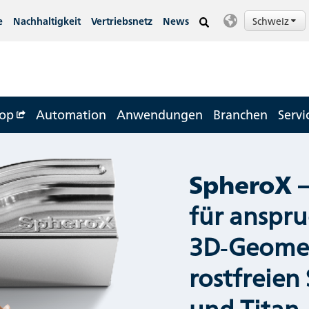
Schweiz
e
Nachhaltigkeit
Vertriebsnetz
News
op
Automation
Anwendungen
Branchen
Servi
SpheroX
–
für anspru
3D‑Geomet
rostfreien
und Titan-