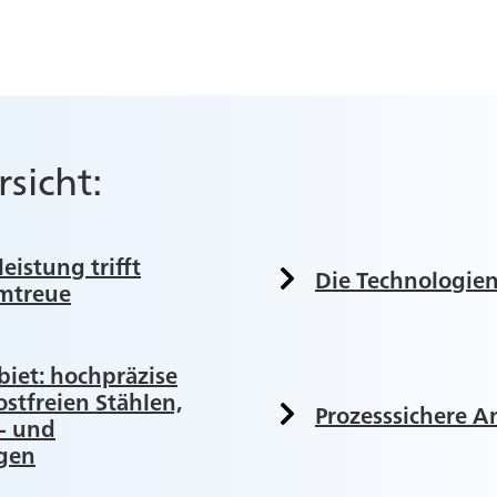
rsicht:
eistung trifft
Die Technologie
mtreue
biet: hochpräzise
ostfreien Stählen,
Prozesssichere
- und
ngen