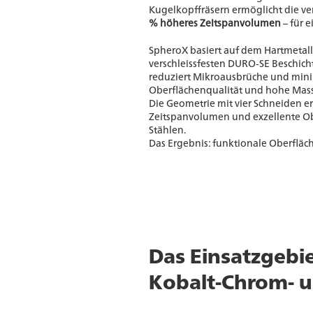
Kugelkopffräsern ermöglicht die v
% höheres Zeitspanvolumen
– für e
SpheroX basiert auf dem Hartmetal
verschleissfesten DURO‑SE Beschicht
reduziert Mikroausbrüche und mini
Oberflächenqualität und hohe Mass
Die Geometrie mit vier Schneiden e
Zeitspanvolumen und exzellente Obe
Stählen.
Das Ergebnis: funktionale Oberflä
Das Einsatzgebie
Kobalt-Chrom- u