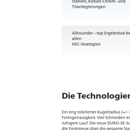
Stählen, Kobalt-Chrom- und
Titanlegierungen
Allrounder – top Ergebnisse b
allen
HSC-Strategien
Die Technologie
Ein eng tolerierter Kugelradius (+/-
Formgenauigkeit. Vier Schneiden e
ruhigem Lauf. Die neue DURO‑SE‑Sch
die Formtreue über die gesamte St