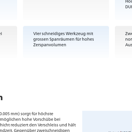
Hoc
DU
ei
Vier schneidiges Werkzeug mit
Zw
grossen Spanräumen für hohes
nor
Zerspanvolumen
Au
n
 0.005 mm) sorgt für höchste
rmöglichen hohe Vorschübe bei
icht reduziert den Verschleiss und hält
andzeit. Gegenüber zweischneidigen