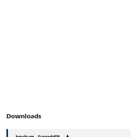
Downloads
brochure – Supradrill®