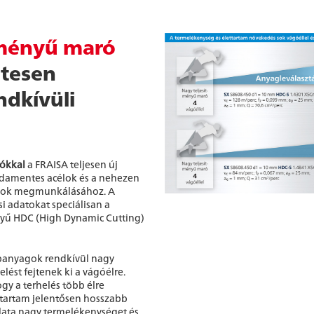
tményű maró
etesen
ndkívüli
rókkal
a FRAISA teljesen új
ozsdamentes acélok és a nehezen
célok megmunkálásához. A
i adatokat speciálisan a
nyű HDC (High Dynamic Cutting)
apanyagok rendkívül nagy
lést fejtenek ki a vágóélre.
y a terhelés több élre
ettartam jelentősen hosszabb
ata nagy termelékenységet és