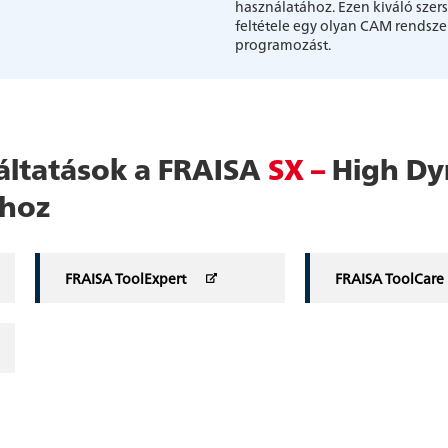
használatához. Ezen kiváló sze
feltétele egy olyan CAM rendszer
programozást.
gáltatások a FRAISA
SX –
High Dy
hoz
FRAISA ToolExpert
FRAISA ToolCare