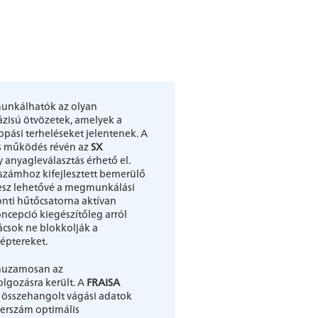
unkálhatók az olyan
zisú ötvözetek, amelyek a
pási terheléseket jelentenek. A
es működés révén az
SX
anyagleválasztás érhető el.
számhoz kifejlesztett bemerülő
esz lehetővé a megmunkálási
ti hűtőcsatorna aktívan
ncepció kiegészítőleg arról
csok ne blokkolják a
éptereket.
rhuzamosan az
olgozásra került. A
FRAISA
 összehangolt vágási adatok
zerszám optimális