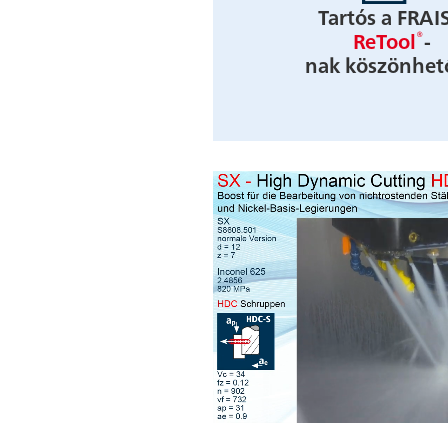
Tartós a FRAI
®
ReTool
-
nak köszönhet