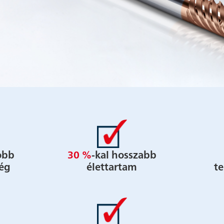
obb
30 %
-kal hosszabb
ég
élettartam
t