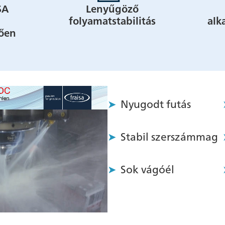
SA
Lenyűgöző
folyamatstabilitás
alk
ően
Nyugodt futás
Stabil szerszámmag
Sok vágóél