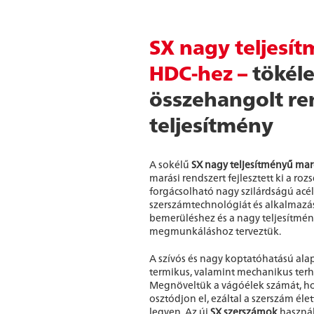
SX nagy teljesí
HDC-hez –
tökél
összehangolt re
teljesítmény
A sokélű
SX nagy teljesítményű ma
marási rendszert fejlesztett ki a r
forgácsolható nagy szilárdságú a
szerszámtechnológiát és alkalmazás
bemerüléshez és a nagy teljesítmé
megmunkáláshoz terveztük.
A szívós és nagy koptatóhatású al
termikus, valamint mechanikus terhe
Megnöveltük a vágóélek számát, hog
osztódjon el, ezáltal a szerszám él
legyen. Az új
SX szerszámok
használ