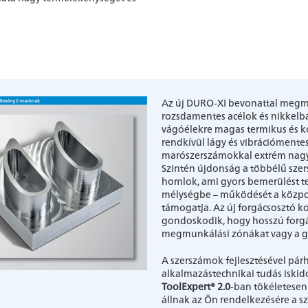
Az új DURO-XI bevonattal megm
rozsdamentes acélok és nikkelbá
vágóélekre magas termikus és ko
rendkívül lágy és vibrációment
marószerszámokkal extrém nagy 
Szintén újdonság a többélű szer
homlok, ami gyors bemerülést t
mélységbe – működését a közpon
támogatja. Az új forgácsosztó ko
gondoskodik, hogy hosszú forgá
megmunkálási zónákat vagy a g
A szerszámok fejlesztésével pá
alkalmazástechnikai tudás iskid
ToolExpert® 2.0
-ban tökéletesen
állnak az Ön rendelkezésére a s