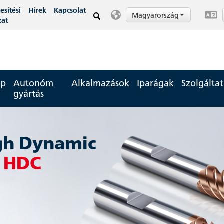
esítési
Hírek
Kapcsolat
Magyarország
zat
op
Autonóm
Alkalmazások
Iparágak
Szolgálta
gyártás
gh Dynamic
g
HDC