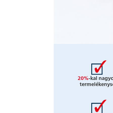
20%
-kal nagy
termelékenys