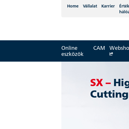
Home
Vállalat
Karrier
Érték
háló
Online
CAM
Websh
eszközök
SX –
Hi
Cuttin