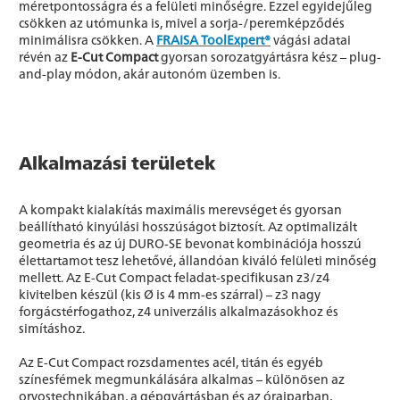
méretpontosságra és a felületi minőségre. Ezzel egyidejűleg
csökken az utómunka is, mivel a sorja-/peremképződés
minimálisra csökken. A
FRAISA ToolExpert®
vágási adatai
révén az
E-Cut Compact
gyorsan sorozatgyártásra kész – plug-
and-play módon, akár autonóm üzemben is.
Alkalmazási területek
A kompakt kialakítás maximális merevséget és gyorsan
beállítható kinyúlási hosszúságot biztosít. Az optimalizált
geometria és az új DURO-SE bevonat kombinációja hosszú
élettartamot tesz lehetővé, állandóan kiváló felületi minőség
mellett. Az E-Cut Compact feladat-specifikusan z3/z4
kivitelben készül (kis Ø is 4 mm-es szárral) – z3 nagy
forgácstérfogathoz, z4 univerzális alkalmazásokhoz és
simításhoz.
Az E-Cut Compact rozsdamentes acél, titán és egyéb
színesfémek megmunkálására alkalmas – különösen az
orvostechnikában, a gépgyártásban és az óraiparban,