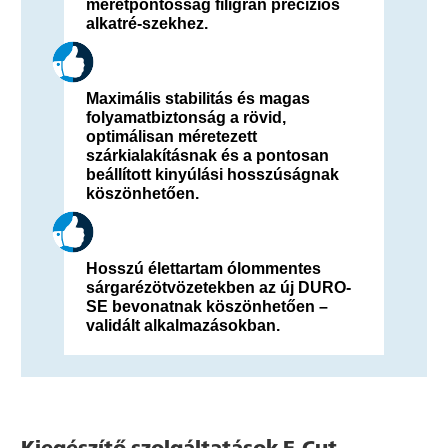
méretpontosság filigrán precíziós
alkatré-szekhez.
Maximális stabilitás és magas
folyamatbiztonság a rövid,
optimálisan méretezett
szárkialakításnak és a pontosan
beállított kinyúlási hosszúságnak
köszönhetően.
Hosszú élettartam ólommentes
sárgarézötvözetekben az új DURO-
SE bevonatnak köszönhetően –
validált alkalmazásokban.
Kiegészítő szolgáltatások E-Cut