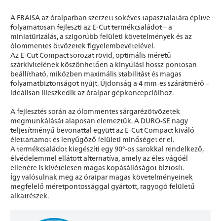
A FRAISA az óraiparban szerzett sokéves tapasztalatára építve
folyamatosan fejleszti az E-Cut termékcsaládot – a
miniatürizálás, a szigorúbb felületi követelmények és az
ólommentes ötvözetek figyelembevételével.
Az E-Cut Compact sorozat rövid, optimális méretű
szárkivitelének köszönhetően a kinyúlási hossz pontosan
beállítható, miközben maximális stabilitást és magas
folyamatbiztonságot nyújt. Újdonság a 4 mm-es szárátmérő –
ideálisan illeszkedik az óraipar gépkoncepcióihoz.
A fejlesztés során az ólommentes sárgarézötvözetek
megmunkálását alaposan elemeztük. A DURO-SE nagy
teljesítményű bevonattal együtt az E-Cut Compact kiváló
élettartamot és lenyűgöző felületi minőséget ér el.
A termékcsaládot kiegészíti egy 90°-os sarokkal rendelkező,
élvédelemmel ellátott alternatíva, amely az éles vágóél
ellenére is kivételesen magas kopásállóságot biztosít.
Így valósulnak meg az óraipar magas követelményeinek
megfelelő méretpontossággal gyártott, ragyogó felületű
alkatrészek.