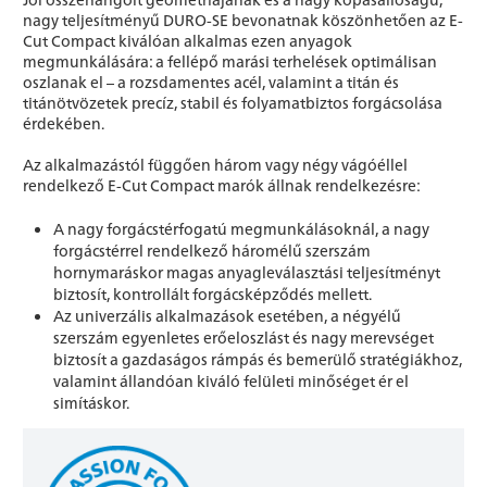
nagy teljesítményű DURO-SE bevonatnak köszönhetően az E-
Cut Compact kiválóan alkalmas ezen anyagok
megmunkálására: a fellépő marási terhelések optimálisan
oszlanak el – a rozsdamentes acél, valamint a titán és
titánötvözetek precíz, stabil és folyamatbiztos forgácsolása
érdekében.
Az alkalmazástól függően három vagy négy vágóéllel
rendelkező E-Cut Compact marók állnak rendelkezésre:
A nagy forgácstérfogatú megmunkálásoknál, a nagy
forgácstérrel rendelkező háromélű szerszám
hornymaráskor magas anyagleválasztási teljesítményt
biztosít, kontrollált forgácsképződés mellett.
Az univerzális alkalmazások esetében, a négyélű
szerszám egyenletes erőeloszlást és nagy merevséget
biztosít a gazdaságos rámpás és bemerülő stratégiákhoz,
valamint állandóan kiváló felületi minőséget ér el
simításkor.