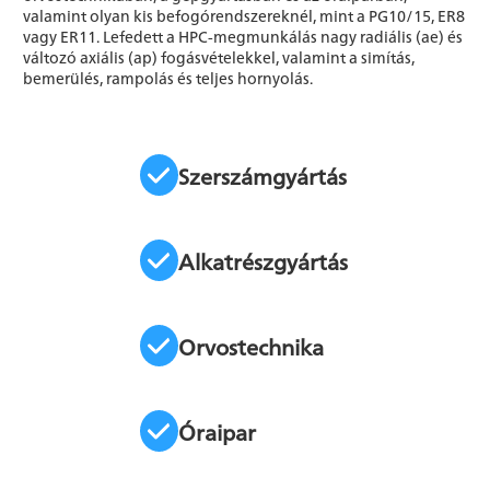
valamint olyan kis befogórendszereknél, mint a PG10/15, ER8
vagy ER11. Lefedett a HPC-megmunkálás nagy radiális (ae) és
változó axiális (ap) fogásvételekkel, valamint a simítás,
bemerülés, rampolás és teljes hornyolás.
Szerszámgyártás
Alkatrészgyártás
Orvostechnika
Óraipar