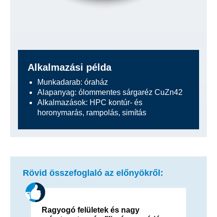
Alkalmazási példa
Munkadarab: óraház
Alapanyag: ólommentes sárgaréz CuZn42
Alkalmazások: HPC kontúr- és
horonymarás, rampolás, simítás
Rövid összefoglaló az előnyökről:
Ragyogó felületek és nagy