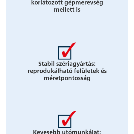
korlátozott gépmerevség
mellett is
Stabil szériagyártás:
reprodukálható felületek és
méretpontosság
Kevesebb utómunkálat: