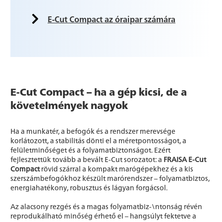
E-Cut Compact az óraipar számára
E-Cut Compact – ha a gép kicsi, de a
követelmények nagyok
Ha a munkatér, a befogók és a rendszer merevsége
korlátozott, a stabilitás dönti el a méretpontosságot, a
felületminőséget és a folyamatbiztonságot. Ezért
fejlesztettük tovább a bevált E-Cut sorozatot: a
FRAISA E-Cut
Compact
rövid szárral a kompakt marógépekhez és a kis
szerszámbefogókhoz készült marórendszer – folyamatbiztos,
energiahatékony, robusztus és lágyan forgácsol.
Az alacsony rezgés és a magas folyamatbiz-\ntonság révén
reprodukálható minőség érhető el – hangsúlyt fektetve a