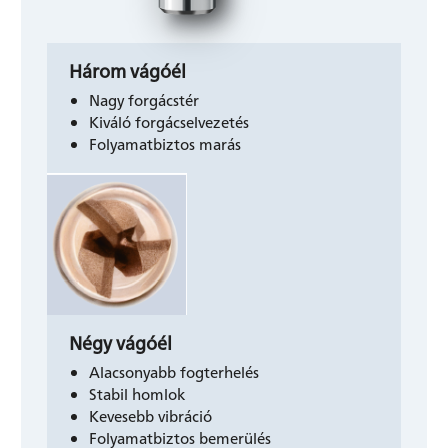
Három vágóél
Nagy forgácstér
Kiváló forgácselvezetés
Folyamatbiztos marás
Négy vágóél
Alacsonyabb fogterhelés
Stabil homlok
Kevesebb vibráció
Folyamatbiztos bemerülés