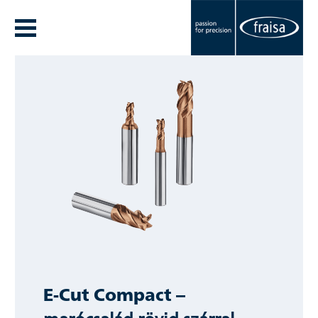
E-Cut Compact
–
marócsalád rövid szárral