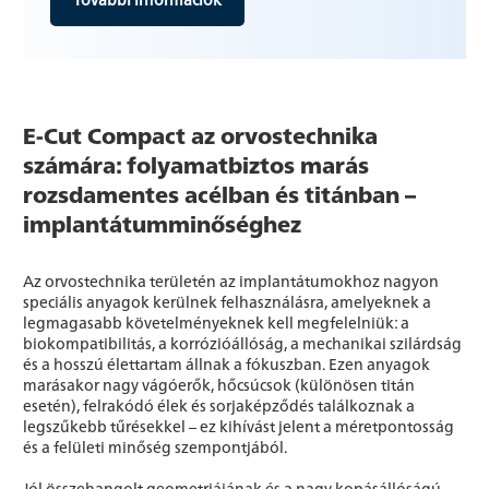
E-Cut Compact az orvostechnika
számára: folyamatbiztos marás
rozsdamentes acélban és titánban –
implantátumminőséghez
Az orvostechnika területén az implantátumokhoz nagyon
speciális anyagok kerülnek felhasználásra, amelyeknek a
legmagasabb követelményeknek kell megfelelniük: a
biokompatibilitás, a korrózióállóság, a mechanikai szilárdság
és a hosszú élettartam állnak a fókuszban. Ezen anyagok
marásakor nagy vágóerők, hőcsúcsok (különösen titán
esetén), felrakódó élek és sorjaképződés találkoznak a
legszűkebb tűrésekkel – ez kihívást jelent a méretpontosság
és a felületi minőség szempontjából.
Jól összehangolt geometriájának és a nagy kopásállóságú,