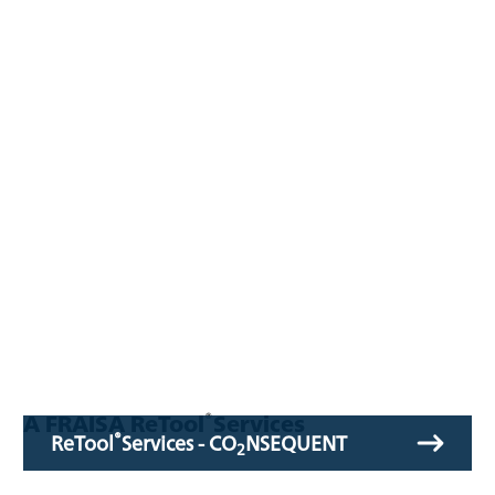
®
A FRAISA ReTool
Services
®
ReTool
Services - CO
NSEQUENT
2