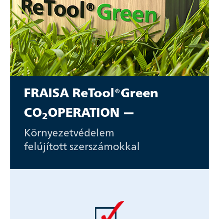
FRAISA ReTool®Green
CO
OPERATION —
2
Környezetvédelem
felújított szerszámokkal