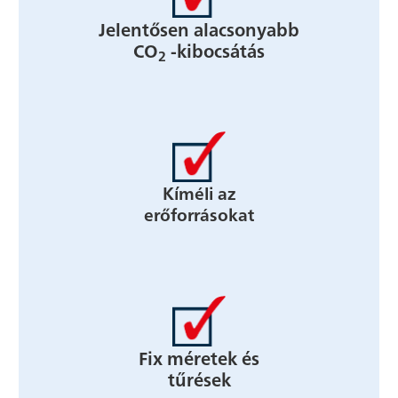
Jelentősen alacsonyabb
CO
-kibocsátás
2
Kíméli az
erőforrásokat
Fix méretek és
tűrések