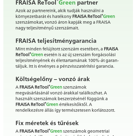
®
FRAISA ReTool
Green
partner
Azok az partnereink, akik tudják használni a
®
környezetbarát és hatékony
FRAISA ReTool
Green
szerszámokat, vonzó áron kapják meg a FRAISA
nagy teljesítményű szerszámait.
FRAISA teljesítménygarancia
Mint minden felújított szerszám esetében, a
FRAISA
®
ReTool
Green
esetén is az új szerszám forgácsolási
teljesítményének és élettartamának 100%-át garan-
táljuk. Itt is érvényes a pénzvisszatérítési garancia.
Költségelőny – vonzó árak
®
A
FRAISA ReTool
Green
szerszámok
megvásárlásánál vonzó árakkal találkozhat. A
használt szerszámok beszerzésénél függünk a
®
FRAISA ReTool
Green
értékesítőktől. A
rendelkezésre állás így természetesen korlátozott.
Fix méretek és tűrések
®
A
FRAISA ReTool
Green
szerszámok geometriai