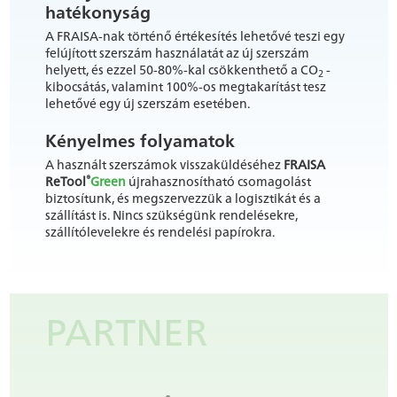
hatékonyság
A FRAISA-nak történő értékesítés lehetővé teszi egy
felújított szerszám használatát az új szerszám
helyett, és ezzel 50-80%-kal csökkenthető a CO
-
2
kibocsátás, valamint 100%-os megtakarítást tesz
lehetővé egy új szerszám esetében.
Kényelmes folyamatok
A használt szerszámok visszaküldéséhez
FRAISA
®
ReTool
Green
újrahasznosítható csomagolást
biztosítunk, és megszervezzük a logisztikát és a
szállítást is. Nincs szükségünk rendelésekre,
szállítólevelekre és rendelési papírokra.
PARTNER