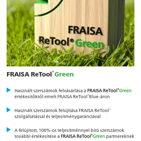
®
FRAISA ReTool
Green
®
Használt szerszámok felvásárlása a
FRAISA ReTool
Green
®
értékesítőktől emelt FRAISA ReTool
Blue-áron
®
Használt szerszámok felújítása FRAISA ReTool
szolgáltatással és teljesítménygaranciával
A felújított, 100%-os teljesítménnyel bíró szerszámok
®
további értékesítése a
FRAISA ReTool
Green
partnereknek