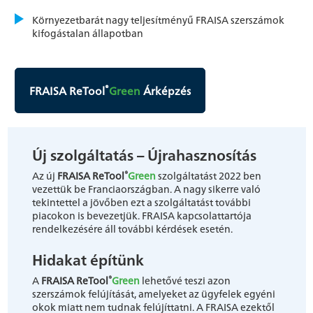
Környezetbarát nagy teljesítményű FRAISA szerszámok
kifogástalan állapotban
®
FRAISA ReTool
Green
Árképzés
Új szolgáltatás – Újrahasznosítás
®
Az új
FRAISA ReTool
Green
szolgáltatást 2022 ben
vezettük be Franciaországban. A nagy sikerre való
tekintettel a jövőben ezt a szolgáltatást további
piacokon is bevezetjük. FRAISA kapcsolattartója
rendelkezésére áll további kérdések esetén.
Hidakat építünk
®
A
FRAISA ReTool
Green
lehetővé teszi azon
szerszámok felújítását, amelyeket az ügyfelek egyéni
okok miatt nem tudnak felújíttatni. A FRAISA ezektől