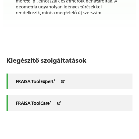
méretei pl. élhosszaik és átmérőik behatároltak. A
geometria ugyanolyan igényes tűrésekkel
rendelkezik, mint a megfelelő új szerszám.
Kiegészítő szolgáltatások
®
FRAISA ToolExpert
®
FRAISA ToolCare