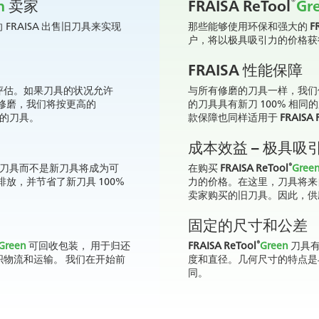
®
n
卖家
FRAISA ReTool
Gr
FRAISA 出售旧刀具来实现
那些能够使用环保和强大的
F
户，将以极具吸引力的价格获得
FRAISA 性能保障
评估。如果刀具的状况允许
与所有修磨的刀具一样，我
修磨，我们将按更高的
的刀具具有新刀 100% 相
您的刀具。
款保障也同样适用于
FRAISA 
成本效益 – 极具吸
®
磨的刀具而不是新刀具将成为可
在购买
FRAISA ReTool
Gree
排放，并节省了新刀具 100%
力的价格。在这里，刀具将
卖家购买的旧刀具。因此，供
固定的尺寸和公差
®
Green
可回收包装， 用于归还
FRAISA ReTool
Green
刀具有
物流和运输。 我们在开始前
度和直径。几何尺寸的特点是
。
同。