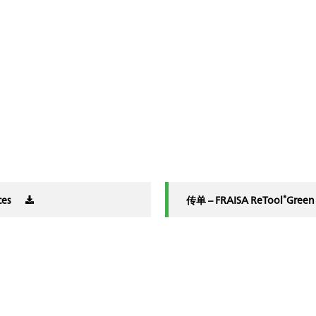
®
ces
传单 – FRAISA ReTool
Green