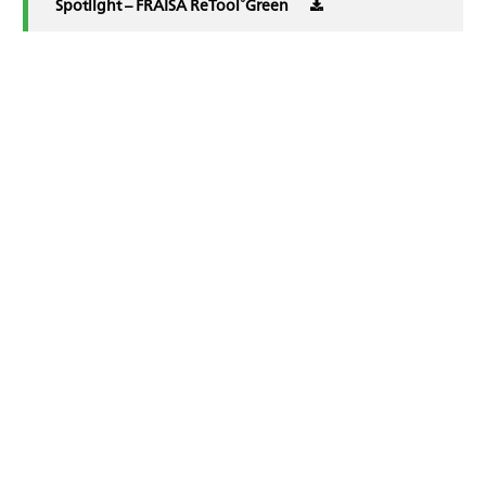
®
Spotlight – FRAISA ReTool
Green