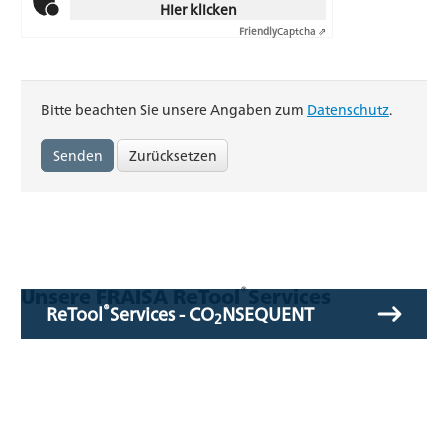
Hier klicken
Friendly
Captcha ⇗
Bitte beachten Sie unsere Angaben zum
Datenschutz
.
Zurücksetzen
®
Unsere FRAISA ReTool
Services
®
ReTool
Services - CO
NSEQUENT
2