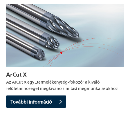
ArCut X
Az ArCut X egy „termelékenység-fokozó“ a kiváló
felületminoséget megkívánó simítási megmunkálásokhoz
További információ