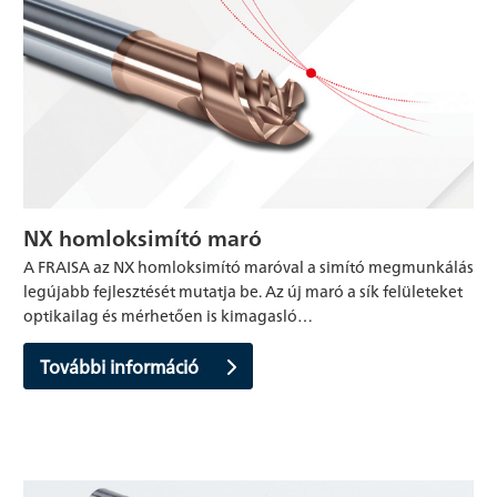
NX homloksimító maró
A FRAISA az NX homloksimító maróval a simító megmunkálás
legújabb fejlesztését mutatja be. Az új maró a sík felületeket
optikailag és mérhetően is kimagasló…
További információ