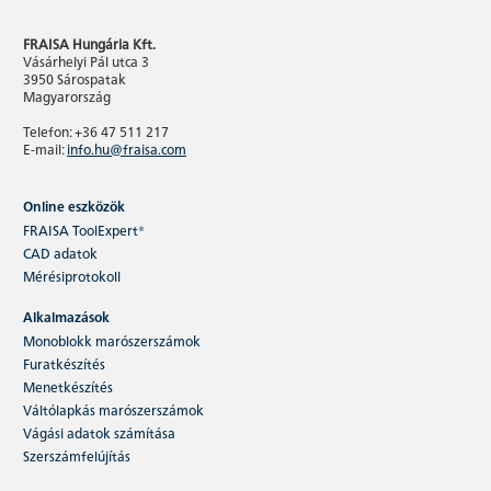
FRAISA Hungária Kft.
Vásárhelyi Pál utca 3
3950 Sárospatak
Magyarország
Telefon: +36 47 511 217
E-mail:
info.hu@fraisa.com
Online eszközök
FRAISA ToolExpert®
CAD adatok
Sphericut
Mérésiprotokoll
Alkalmazások
A Sphericut megbízhatóságot és gyorsaságot ad
a 3D megmunkálásban – nagy szilárdságú és
Monoblokk marószerszámok
edzett acéloknál…
Furatkészítés
Menetkészítés
Váltólapkás marószerszámok
Tovább olvasok
Vágási adatok számítása
Szerszámfelújítás