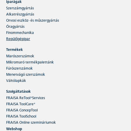
Iparágak
Szerszámgyártás
Alkatrészgyártás
Orvosi eszköz- és műszergyártás
Óragyártás
Finommechanika
Repülőgépipar
Termékek
Marószerszámok
Mikromaró termékpalettánk
Fúrószerszámok
Menetvágó szerszámok
Váltólapkák
Szolgáltatások
FRAISA ReTool®Services
FRAISA ToolCare®
FRAISA ConcepTool
FRAISA ToolSchool
FRAISA Online szemináriumok
Webshop