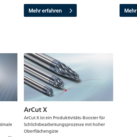
Mehr erfahren
Mehr
ArCut X
ArCut X ist ein Produktivitäts-Booster für
timale
Schlichtbearbeitungsprozesse mit hoher
Oberflächengüte