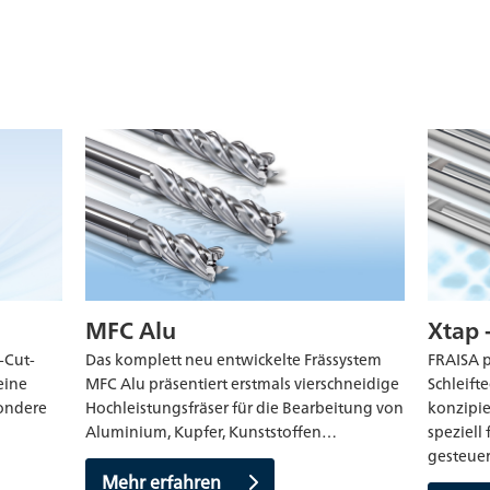
MFC Alu
Xtap 
-Cut-
Das komplett neu entwickelte Frässystem
FRAISA p
eine
MFC Alu präsentiert erstmals vierschneidige
Schleift
sondere
Hochleistungsfräser für die Bearbeitung von
konzipie
Aluminium, Kupfer, Kunststoffen…
speziell
gesteue
Mehr erfahren