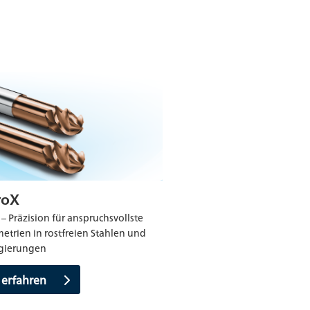
roX
– Präzision für anspruchsvollste
trien in rostfreien Stahlen und
egierungen
 erfahren