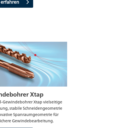
 erfahren
ndebohrer Xtap
l-Gewindebohrer Xtap vielseitige
ng, stabile Schneidengeometrie
ovative Spanraumgeometrie für
sichere Gewindebearbeitung.