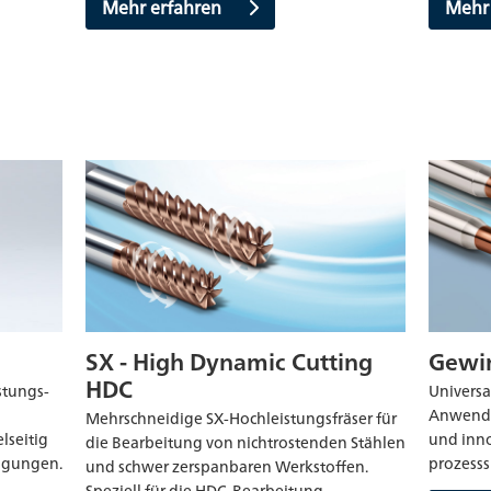
Mehr erfahren
Mehr
SX - High Dynamic Cutting
Gewi
HDC
stungs-
Universa
Anwendu
Mehrschneidige SX-Hochleistungsfräser für
lseitig
und inn
die Bearbeitung von nichtrostenden Stählen
tigungen.
prozess
und schwer zerspanbaren Werkstoffen.
Speziell für die HDC-Bearbeitung.