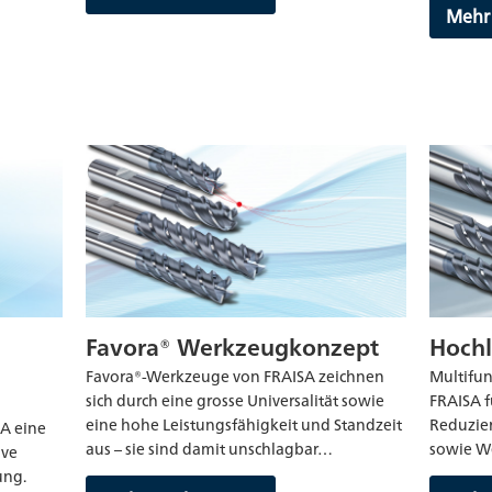
Mehr
Favora® Werkzeugkonzept
Hochl
Favora®-Werkzeuge von FRAISA zeichnen
Multifu
sich durch eine grosse Universalität sowie
FRAISA f
eine hohe Leistungsfähigkeit und Standzeit
Reduzier
A eine
aus – sie sind damit unschlagbar…
sowie W
ive
ung.