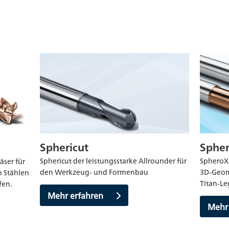
Sphericut
Sphe
Sphericut der leistungsstarke Allrounder für
SpheroX 
äser für
den Werkzeug‑ und Formenbau
3D‑Geome
n Stählen
Titan-L
fen.
Mehr erfahren
Mehr