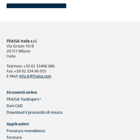
Continua a leggere
FRAISA Italia s.r.l.
Via Grosio 10/8
20151 Milano
Italia
Notizie sui prodotti
Telefono: +39 02 33406 086
Innovazioni di prodotto FRAISA 2025
Fax: +39 02 334 06 055
E-Mail:
info.it@fraisa.com
Strumenti online
FRAISA ToolExpert®
Dati CAD
Download
il protocollo di misura
Applicazioni
Cosa ci si aspetta dai prodotti FRAISA, le novità di
Fresatura monoblocco
quest'anno soddisfano gli standard più elevati in termini
Foratura