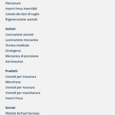
Filettature
di prestazioni, affidabilità e sostenibilità.
Inserti fresa invertibili
Calcolo dei dati di taglio
Continua a leggere
Rigenerazione utensili
Settori
Costruzione utensili
Lavorazione meccanica
Tecnica medicale
Orologeria
Meccanica di precisione
Eventi
Aeronautica
FRAISA all'INNOTEQ 2025 di Berna, 11-
Prodotti
14 marzo 2025, Padiglione 3.2, Stand
Utensili per fresatura
Microfrese
B12
Utensili per foratura
Utensili per maschiatura
Inserti fresa
Servizi
FRAISA ReTool®Services