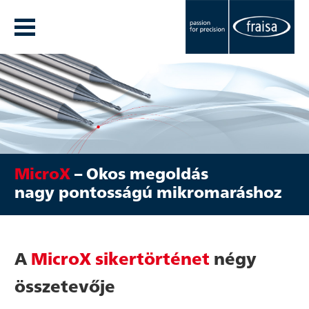
MicroX
– Okos megoldás
nagy pontosságú mikromaráshoz
A
MicroX sikertörténet
négy
összetevője