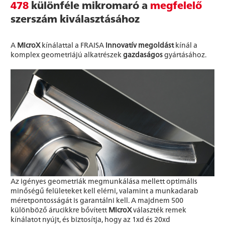
478
különféle mikromaró a
megfelelő
szerszám kiválasztásához
A
MicroX
kínálattal a FRAISA
innovatív megoldást
kínál a
komplex geometriájú alkatrészek
gazdaságos
gyártásához.
Az igényes geometriák megmunkálása mellett optimális
minőségű felületeket kell elérni, valamint a munkadarab
méretpontosságát is garantálni kell. A majdnem 500
különböző árucikkre bővített
MicroX
választék remek
kínálatot nyújt, és biztosítja, hogy az 1xd és 20xd