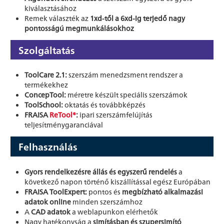
kiválasztásához
Remek választék az
1xd-től a 6xd-ig terjedő nagy
pontosságú megmunkálásokhoz
Szolgáltatás
ToolCare 2.1:
szerszám menedzsment rendszer a
termékekhez
ConcepTool:
méretre készült speciális szerszámok
ToolSchool:
oktatás és továbbképzés
FRAISA
ReTool®
:
ipari szerszámfelújítás
teljesítménygaranciával
Felhasználás
Gyors rendelkezésre állás és egyszerű rendelés
a
következő napon történő kiszállítással egész Európában
FRAISA ToolExpert:
pontos és
megbízható alkalmazási
adatok online
minden szerszámhoz
A
CAD adatok
a weblapunkon elérhetők
Nagy hatékonyság a
simításban és szupersimító