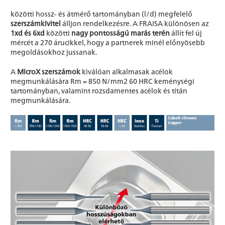
közötti hossz- és átmérő tartományban (l/d) megfelelő
szerszámkivitel
álljon rendelkezésre. A FRAISA különösen az
1xd és 6xd
közötti
nagy pontosságú marás terén
állít fel új
mércét a 270 árucikkel, hogy a partnerek minél előnyösebb
megoldásokhoz jussanak.
A
MicroX szerszámok
kiválóan alkalmasak acélok
megmunkálására Rm = 850 N/mm2 60 HRC keménységi
tartományban, valamint rozsdamentes acélok és titán
megmunkálására.