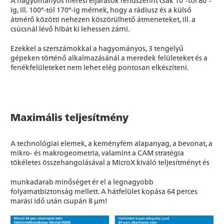
A hagyományos mérési eljárások rendszerint csak 10°-tól 80°-
ig, ill. 100°-tól 170°-ig mérnek, hogy a rádiusz és a külső
átmérő közötti nehezen köszörülhető átmeneteket, ill. a
csúcsnál lévő hibát ki lehessen zárni.
Ezekkel a szerszámokkal a hagyományos, 3 tengelyű
gépeken történő alkalmazásánál a meredek felületeket és a
fenékfelületeket nem lehet elég pontosan elkészíteni.
Maximális teljesítmény
A technológiai elemek, a keményfém alapanyag, a bevonat, a
mikro- és makrogeometria, valamint a CAM stratégia
tökéletes összehangolásával a MicroX kiváló teljesítményt és
munkadarab minőséget ér el a legnagyobb
folyamatbiztonság mellett. A hátfelület kopása 64 perces
marási idő után csupán 8 μm!