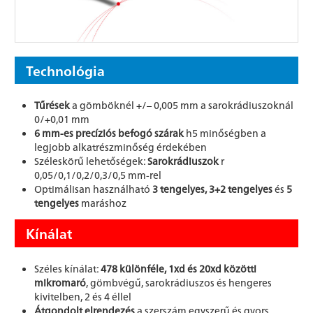
Technológia
Tűrések
a gömböknél +/– 0,005 mm a sarokrádiuszoknál
0/+0,01 mm
6 mm-es precíziós befogó szárak
h5 minőségben a
legjobb alkatrészminőség érdekében
Széleskörű lehetőségek:
Sarokrádiuszok
r
0,05/0,1/0,2/0,3/0,5 mm-rel
Optimálisan használható
3 tengelyes, 3+2 tengelyes
és
5
tengelyes
maráshoz
Kínálat
Széles kínálat:
478 különféle, 1xd és 20xd közötti
mikromaró
, gömbvégű, sarokrádiuszos és hengeres
kivitelben, 2 és 4 éllel
Átgondolt elrendezés
a szerszám egyszerű és gyors