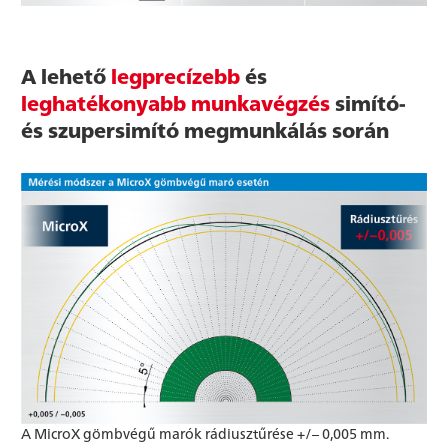
A lehető
legprecízebb
és
leghatékonyabb munkavégzés
simító-
és szupersimító megmunkálás során
A MicroX gömbvégű marók rádiusztűrése +/– 0,005 mm.