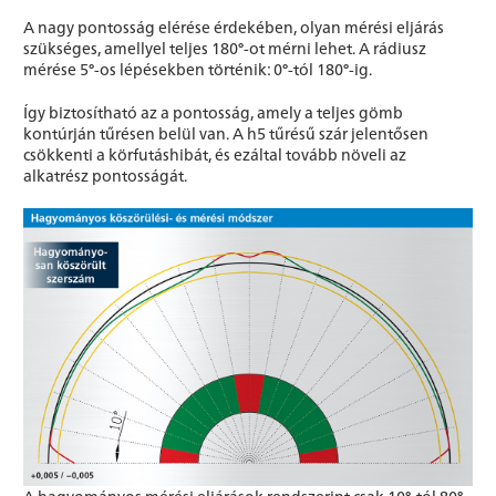
A nagy pontosság elérése érdekében, olyan mérési eljárás
szükséges, amellyel teljes 180°-ot mérni lehet. A rádiusz
mérése 5°-os lépésekben történik: 0°-tól 180°-ig.
Így biztosítható az a pontosság, amely a teljes gömb
kontúrján tűrésen belül van. A h5 tűrésű szár jelentősen
csökkenti a körfutáshibát, és ezáltal tovább növeli az
alkatrész pontosságát.