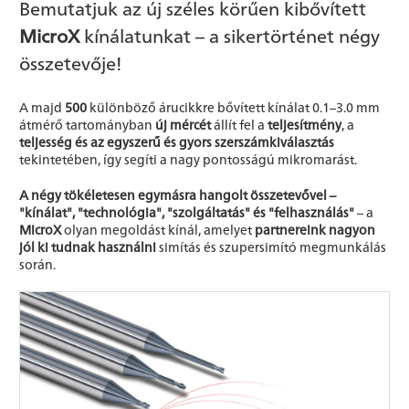
Bemutatjuk az új széles körűen kibővített
MicroX
kínálatunkat – a sikertörténet négy
összetevője!
A majd
500
különböző árucikkre bővített kínálat 0.1–3.0 mm
átmérő tartományban
új mércét
állít fel a
teljesítmény
, a
teljesség és az egyszerű és gyors szerszámkiválasztás
tekintetében, így segíti a nagy pontosságú mikromarást.
A négy tökéletesen egymásra hangolt összetevővel –
"kínálat", "technológia", "szolgáltatás" és "felhasználás"
– a
MicroX
olyan megoldást kínál, amelyet
partnereink nagyon
jól ki tudnak használni
simítás és szupersimító megmunkálás
során.