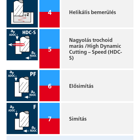
4
Helikális bemerülés
Nagyolás trochoid
marás /High Dynamic
5
Cutting – Speed (HDC-
S)
6
Elősimítás
7
Simítás