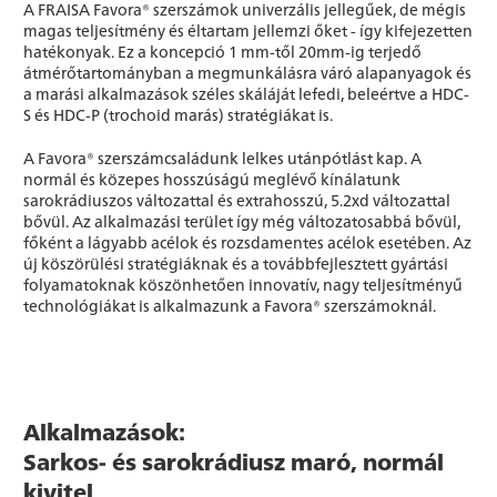
A FRAISA Favora® szerszámok univerzális jellegűek, de mégis
magas teljesítmény és éltartam jellemzi őket - így kifejezetten
hatékonyak. Ez a koncepció 1 mm-től 20mm-ig terjedő
átmérőtartományban a megmunkálásra váró alapanyagok és
a marási alkalmazások széles skáláját lefedi, beleértve a HDC-
S és HDC-P (trochoid marás) stratégiákat is.
A Favora® szerszámcsaládunk lelkes utánpótlást kap. A
normál és közepes hosszúságú meglévő kínálatunk
sarokrádiuszos változattal és extrahosszú, 5.2xd változattal
bővül. Az alkalmazási terület így még változatosabbá bővül,
főként a lágyabb acélok és rozsdamentes acélok esetében. Az
új köszörülési stratégiáknak és a továbbfejlesztett gyártási
folyamatoknak köszönhetően innovatív, nagy teljesítményű
technológiákat is alkalmazunk a Favora® szerszámoknál.
Alkalmazások:
Sarkos- és sarokrádiusz maró, normál
kivitel