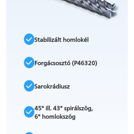
Stabilizált homlokél
Forgácsosztó (P46320)
Sarokrádiusz
45° ill. 43° spirálszög,
6° homlokszög