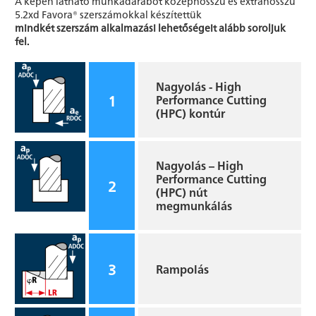
A képen látható munkadarabot középhosszú és extrahosszú
5.2xd Favora® szerszámokkal készítettük
mindkét szerszám alkalmazási lehetőségeit alább soroljuk
fel.
Nagyolás - High
1
Performance Cutting
(HPC) kontúr
Nagyolás – High
Performance Cutting
2
(HPC) nút
megmunkálás
3
Rampolás