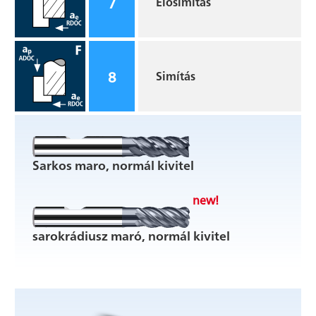
7
Elősimítás
8
Simítás
Sarkos maro, normál kivitel
new!
sarokrádiusz maró, normál kivitel