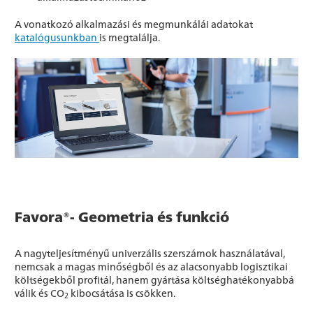
A vonatkozó alkalmazási és megmunkálái adatokat
katalógusunkban
is megtalálja.
Favora®- Geometria és funkció
A nagyteljesítményű univerzális szerszámok használatával,
nemcsak a magas minőségből és az alacsonyabb logisztikai
költségekből profitál, hanem gyártása költséghatékonyabbá
válik és CO
kibocsátása is csökken.
2