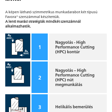
A képen látható szimmetrikus munkadarabot két típusú
Favora® szerszámmal készítettük.
A lenti marási stratégiák mindkét szerszámnál
alkalmazhatók.
Nagyolás - High
1
Performance Cutting
(HPC) kontúr
Nagyolás – High
Performance Cutting
2
(HPC) nút
megmunkálás
3
Helikális bemerülés