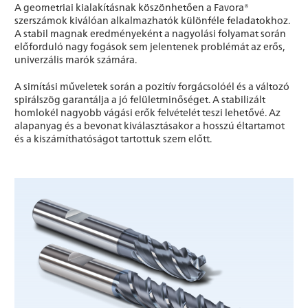
A geometriai kialakításnak köszönhetően a Favora®
szerszámok kiválóan alkalmazhatók különféle feladatokhoz.
A stabil magnak eredményeként a nagyolási folyamat során
előforduló nagy fogások sem jelentenek problémát az erős,
univerzális marók számára.
A simítási műveletek során a pozitív forgácsolóél és a változó
spirálszög garantálja a jó felületminőséget. A stabilizált
homlokél nagyobb vágási erők felvételét teszi lehetővé. Az
alapanyag és a bevonat kiválasztásakor a hosszú éltartamot
és a kiszámíthatóságot tartottuk szem előtt.