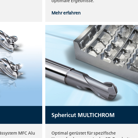
optimale Ergebnisse.
Mehr erfahren
Sphericut MULTICHROM
rässystem MFC Alu
Optimal gerüstet für spezifische