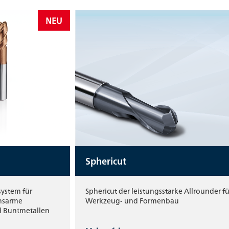
NEU
Sphericut
system für
Sphericut der leistungsstarke Allrounder f
onsarme
Werkzeug‑ und Formenbau
d Buntmetallen