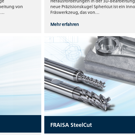
ige
Herausforderungen in der 3D-Bearbeitung:
rbeitung von
neue Präzisionskugel Sphericut ist ein inn
en…
Fräswerkzeug, das von…
Mehr erfahren
FRAISA SteelCut