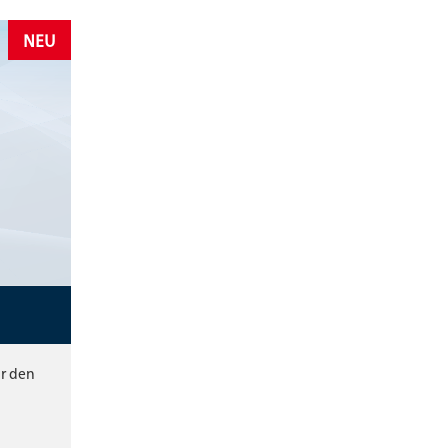
NEU
ür den