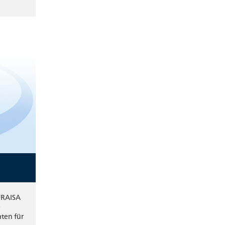
 FRAISA
e
ten für