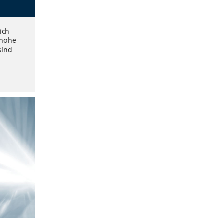
ich
 hohe
sind