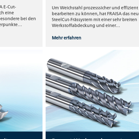
A E-Cut-
Um Weichstahl prozesssicher und effizient
ch eine
bearbeiten zu können, hat FRAISA das neu
besondere bei den
SteelCut-Frässystem mit einer sehr breiten
werpunkte…
Werkstoffabdeckung und einer…
Mehr erfahren