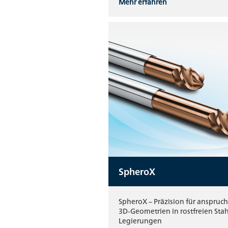
Mehr erfahren
SpheroX
SpheroX – Präzision für anspruch
3D‑Geometrien in rostfreien Sta
Legierungen