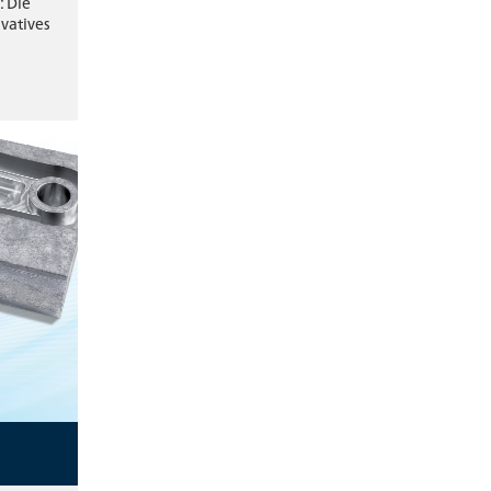
 Die
ovatives