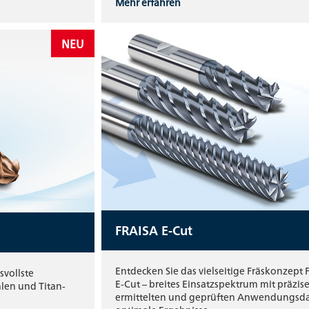
Mehr erfahren
NEU
FRAISA E-Cut
Entdecken Sie das vielseitige Fräskonzept
svollste
E-Cut – breites Einsatzspektrum mit präzis
hlen und Titan-
ermittelten und geprüften Anwendungsda