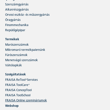
Szerszámgyártás
Alkatrészgyártás
Orvosi eszköz- és műszergyártás
Óragyártás
Finommechanika
Repülőgépipar
Termékek
Marószerszámok
Mikromaró termékpalettánk
Fúrószerszámok
Menetvágó szerszámok
Váltólapkák
Szolgáltatások
FRAISA ReTool®Services
FRAISA ToolCare®
FRAISA ConcepTool
FRAISA ToolSchool
FRAISA Online szemináriumok
Webshop