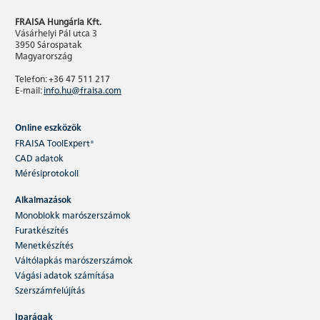
FRAISA Hungária Kft.
Vásárhelyi Pál utca 3
3950 Sárospatak
Magyarország
Telefon: +36 47 511 217
E-mail:
info.hu@fraisa.com
Online eszközök
FRAISA ToolExpert®
CAD adatok
Mérésiprotokoll
Alkalmazások
Monoblokk marószerszámok
Furatkészítés
Menetkészítés
Váltólapkás marószerszámok
Vágási adatok számítása
Szerszámfelújítás
Iparágak