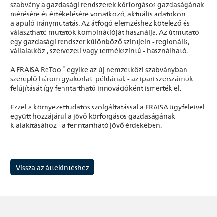
szabvány a gazdasági rendszerek körforgásos gazdaságának
mérésére és értékelésére vonatkozó, aktuális adatokon
alapuló iránymutatás. Az átfogó elemzéshez kötelező és
választható mutatók kombinációját használja. Az útmutató
egy gazdasági rendszer különböző szintjein - regionális,
vállalatközi, szervezeti vagy termékszintű - használható.
®
A FRAISA ReTool
egyike az új nemzetközi szabványban
szereplő három gyakorlati példának - az ipari szerszámok
felújítását így fenntartható innovációként ismerték el.
Ezzel a környezettudatos szolgáltatással a FRAISA ügyfeleivel
együtt hozzájárul a jövő körforgásos gazdaságának
kialakításához - a fenntartható jövő érdekében.
Vissza az áttekintéshez