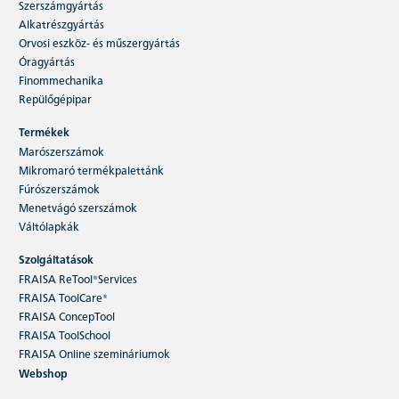
Szerszámgyártás
Alkatrészgyártás
Orvosi eszköz- és műszergyártás
Óragyártás
Finommechanika
Repülőgépipar
Termékek
Marószerszámok
Mikromaró termékpalettánk
Fúrószerszámok
Menetvágó szerszámok
Váltólapkák
Szolgáltatások
FRAISA ReTool®Services
FRAISA ToolCare®
FRAISA ConcepTool
FRAISA ToolSchool
FRAISA Online szemináriumok
Webshop