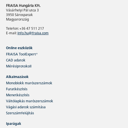
FRAISA Hungária Kft.
Vásárhelyi Pál utca 3
3950 Sárospatak
Magyarország
Telefon: +36 47 511 217
E-mail:
info.hu@fraisa.com
Online eszközök
FRAISA ToolExpert®
CAD adatok
Mérésiprotokoll
Alkalmazások
Monoblokk marószerszámok
Furatkészítés
Menetkészítés
Váltólapkás marószerszámok
Vágási adatok számítása
Szerszámfelújítás
Iparágak