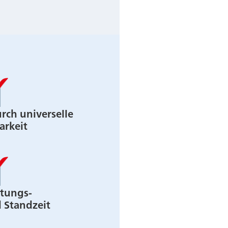
rch universelle
arkeit
stungs-
d Standzeit