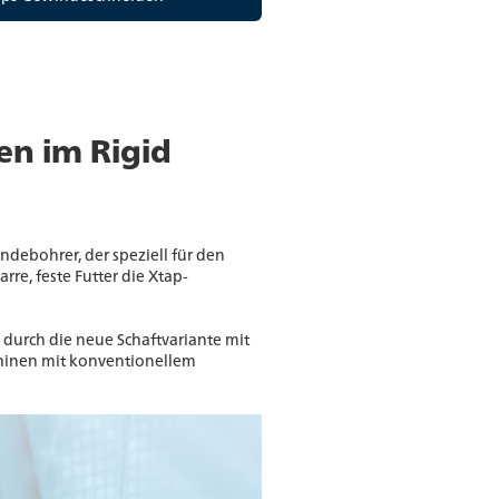
en im Rigid
ndebohrer, der speziell für den
re, feste Futter die Xtap-
 durch die neue Schaftvariante mit
hinen mit konventionellem