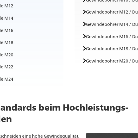
de M12
Gewindebohrer M12 / Du
de M14
Gewindebohrer M14 / Du
de M16
Gewindebohrer M16 / Du
de M18
Gewindebohrer M18 / Du
de M20
Gewindebohrer M20 / Du
de M22
de M24
tandards beim Hochleistungs-
den
schneiden eine hohe Gewindequalität,