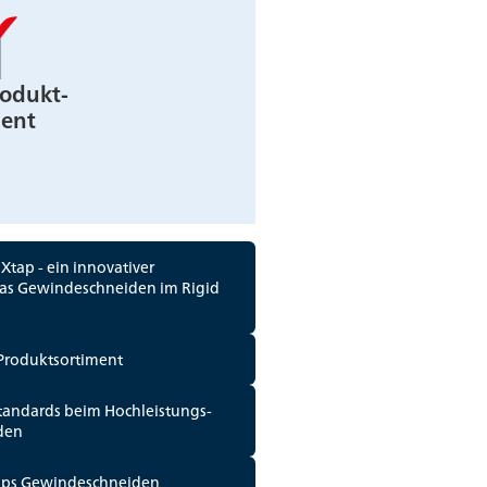
rodukt-
ment
tap - ein innovativer
das Gewindeschneiden im Rigid
Produktsortiment
tandards beim Hochleistungs-
den
ps Gewindeschneiden