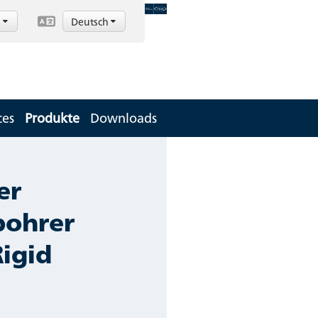
d
Deutsch
ces
Produkte
Downloads
er
ohrer
Rigid