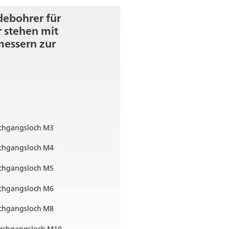
ebohrer für
 stehen mit
essern zur
chgangsloch M3
chgangsloch M4
chgangsloch M5
chgangsloch M6
chgangsloch M8
rchgangsloch M10