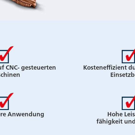
uf CNC- gesteuerten
Kosteneffizient du
chinen
Einsetzb
here Anwendung
Hohe Lei
fähigkeit un