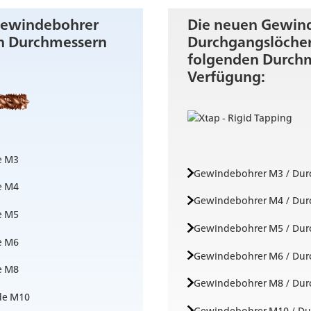
gewindebohrer
Die neuen Gewind
en Durchmessern
Durchgangslöcher
folgenden Durchm
Verfügung:
e M3
Gewindebohrer M3 / Dur
e M4
Gewindebohrer M4 / Dur
e M5
Gewindebohrer M5 / Dur
e M6
Gewindebohrer M6 / Dur
e M8
Gewindebohrer M8 / Dur
de M10
Gewindebohrer M10 / Du