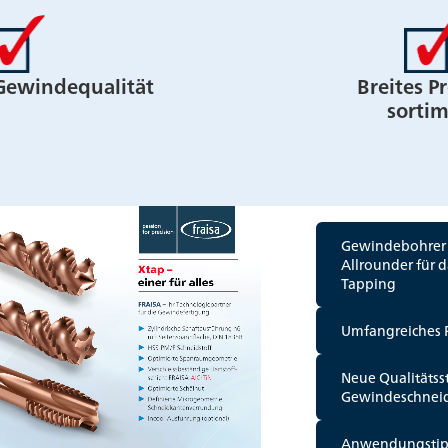
Gewindequalität
Breites P
sorti
Gewindebohrer X
Allrounder für 
Tapping
Umfangreiches 
Neue Qualitätss
Gewindeschnei
Anwendungstip