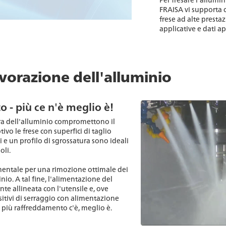
FRAISA vi supporta 
frese ad alte presta
applicative e dati app
avorazione dell'alluminio
 - più ce n'è meglio è!
tura dell'alluminio compromettono il
ivo le frese con superfici di taglio
i e un profilo di sgrossatura sono ideali
oli.
mentale per una rimozione ottimale dei
inio. A tal fine, l'alimentazione del
te allineata con l'utensile e, ove
ositivi di serraggio con alimentazione
: più raffreddamento c'è, meglio è.