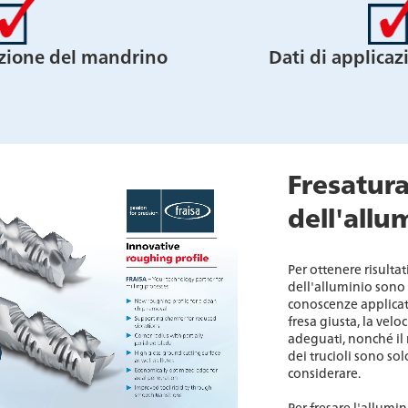
azione del mandrino
Dati di applicazi
Fresatura
dell'allu
Per ottenere risultat
dell'alluminio sono
conoscenze applicati
fresa giusta, la velo
adeguati, nonché il
dei trucioli sono sol
considerare.
Per fresare l'allumi