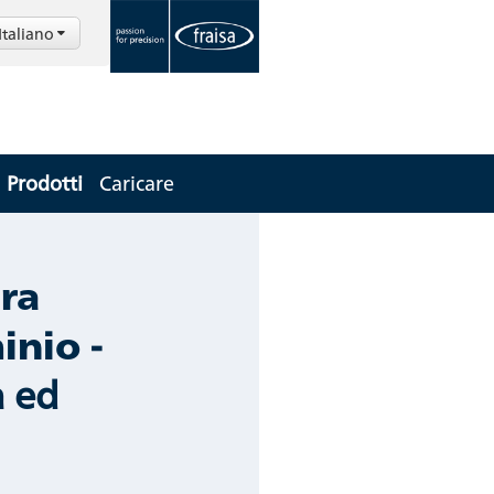
Italiano
Prodotti
Caricare
ra
inio -
 ed