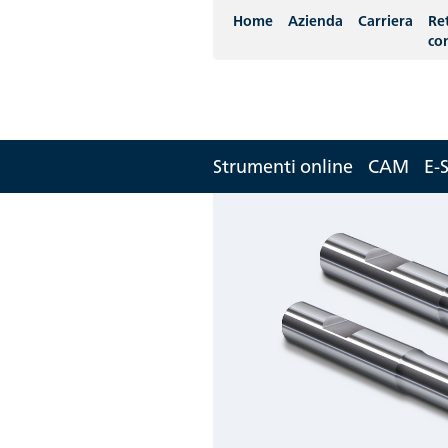
Home
Azienda
Carriera
Re
co
Strumenti online
CAM
E-