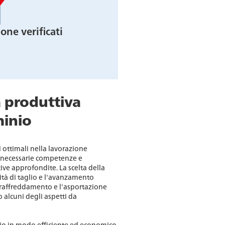
one verificati
 produttiva
minio
i ottimali nella lavorazione
 necessarie competenze e
ve approfondite. La scelta della
cità di taglio e l'avanzamento
 raffreddamento e l'asportazione
o alcuni degli aspetti da
nio in modo efficiente ed economico,