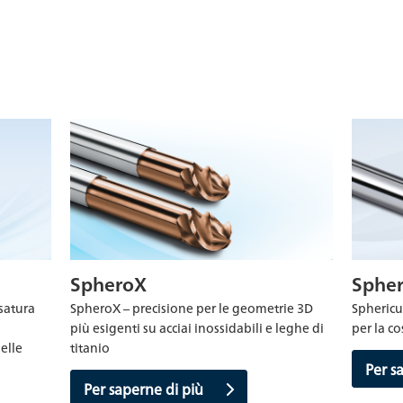
SpheroX
Spher
satura
SpheroX – precisione per le geometrie 3D
Sphericut
più esigenti su acciai inossidabili e leghe di
per la co
nelle
titanio
Per s
Per saperne di più