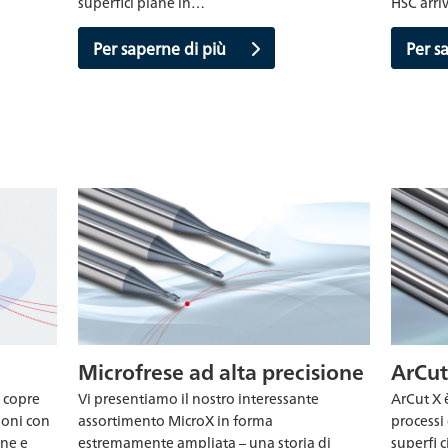
superfici piane in…
HSC arriv
Per saperne di più
Per s
Microfrese ad alta precisione
ArCut
t copre
Vi presentiamo il nostro interessante
ArCut X 
ioni con
assortimento MicroX in forma
processi 
one e
estremamente ampliata – una storia di
superfi c