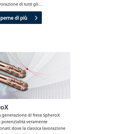
vorazione di tutti gli…
aperne di più
roX
 generazione di frese SpheroX
 potenzialità veramente
onati: dove la classica lavorazione