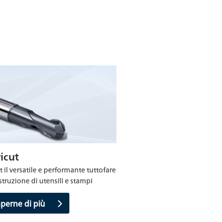
icut
 il versatile e performante tuttofare
struzione di utensili e stampi
aperne di più