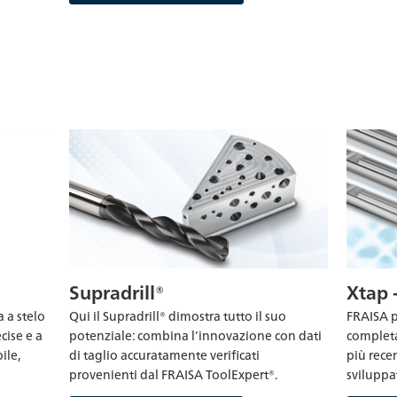
Xtap 
Supradrill®
FRAISA p
 a stelo
Qui il Supradrill® dimostra tutto il suo
completa
cise e a
potenziale: combina l’innovazione con dati
più recen
ile,
di taglio accuratamente verificati
sviluppa
provenienti dal FRAISA ToolExpert®.