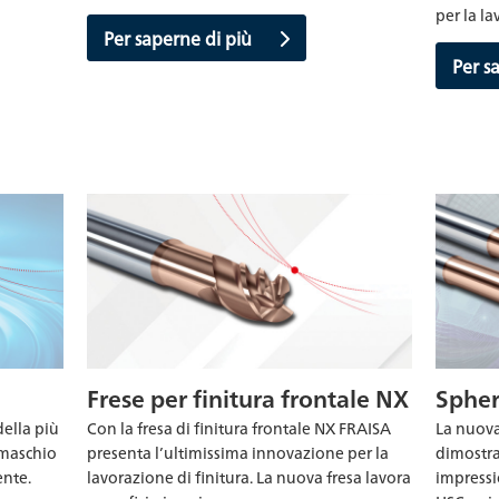
per la la
Per saperne di più
Per s
Frese per finitura frontale NX
Sphe
della più
Con la fresa di finitura frontale NX FRAISA
La nuova
 maschio
presenta l’ultimissima innovazione per la
dimostra
ente.
lavorazione di finitura. La nuova fresa lavora
impressi