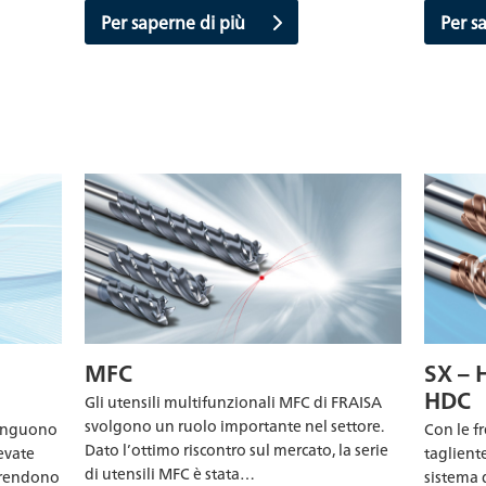
Per s
Per saperne di più
MFC
SX – 
HDC
Gli utensili multifunzionali MFC di FRAISA
svolgono un ruolo importante nel settore.
stinguono
Con le f
Dato l’ottimo riscontro sul mercato, la serie
levate
taglient
di utensili MFC è stata…
i rendono
sistema 