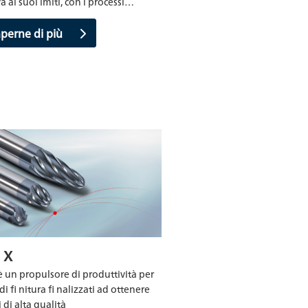
a ai suoi imiti, con i processi…
aperne di più
 X
è un propulsore di produttività per
di fi nitura fi nalizzati ad ottenere
i di alta qualità