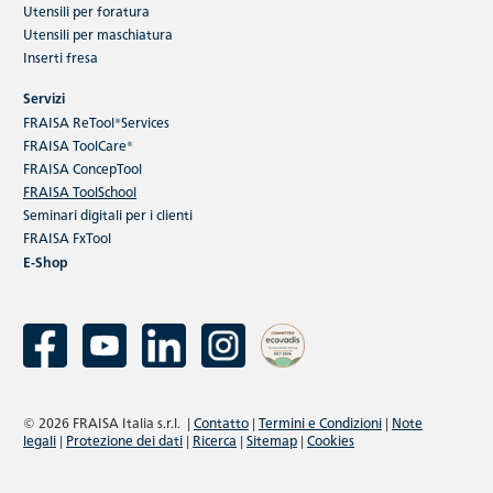
Utensili per foratura
Utensili per maschiatura
Inserti fresa
Servizi
FRAISA ReTool®Services
FRAISA ToolCare®
FRAISA ConcepTool
FRAISA ToolSchool
Seminari digitali per i clienti
FRAISA FxTool
E-Shop
© 2026 FRAISA Italia s.r.l.
|
Contatto
|
Termini e Condizioni
|
Note
legali
|
Protezione dei dati
|
Ricerca
|
Sitemap
|
Cookies