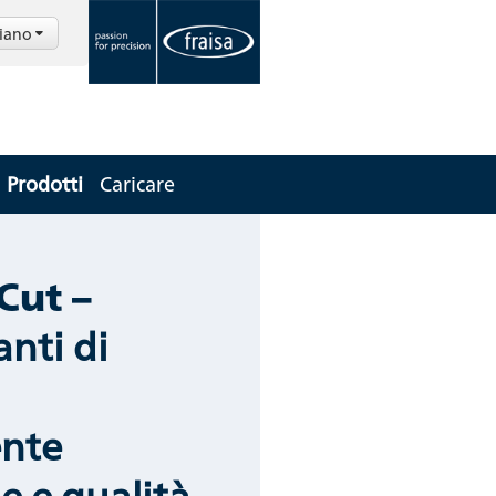
liano
Prodotti
Caricare
Cut –
anti di
ente
e e qualità