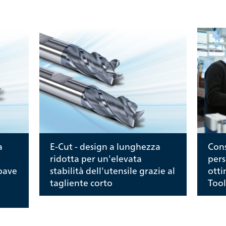
a
E-Cut - design a lunghezza
Cons
ridotta per un'elevata
pers
bave
stabilità dell'utensile grazie al
otti
tagliente corto
Tool