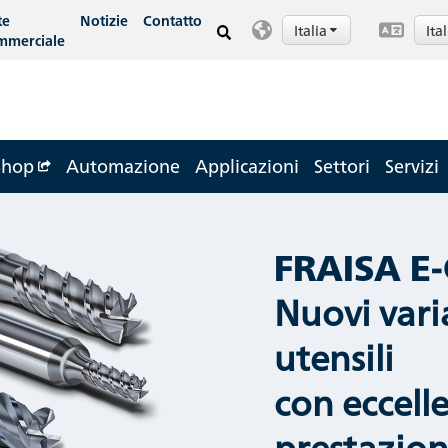
te
Notizie
Contatto
Italia
Ita
mmerciale
Shop
Automazione
Applicazioni
Settori
Servizi
FRAISA E-
Nuovi vari
utensili
con eccell
prestazion