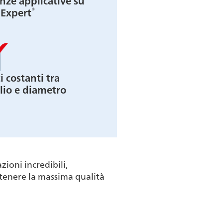
ze applicative su
®
lExpert
 costanti tra
lio e diametro
ioni incredibili,
ttenere la massima qualità