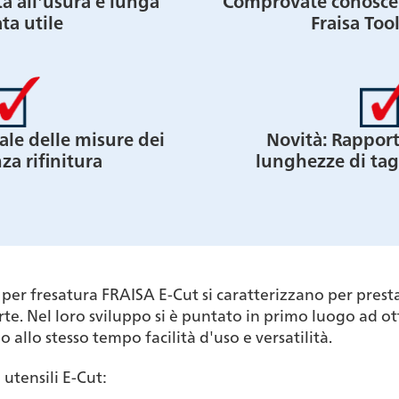
ta all'usura e lunga
Comprovate conoscen
ta utile
Fraisa Too
ale delle misure dei
Novità: Rapporti
za rifinitura
lunghezze di tag
per fresatura FRAISA E-Cut si caratterizzano per prestaz
orte. Nel loro sviluppo si è puntato in primo luogo ad o
llo stesso tempo facilità d'uso e versatilità.
 utensili E-Cut: