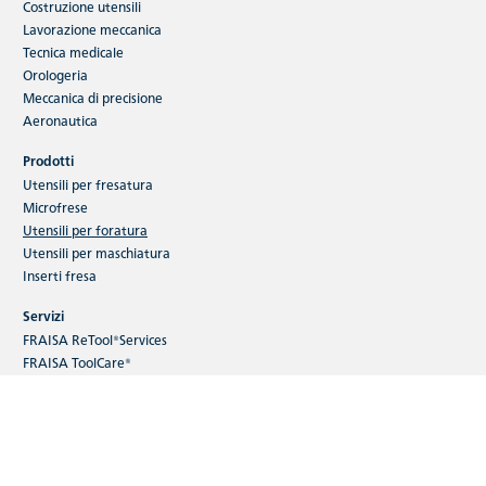
Costruzione utensili
Lavorazione meccanica
Tecnica medicale
Orologeria
Meccanica di precisione
Aeronautica
Prodotti
Utensili per fresatura
Microfrese
Utensili per foratura
Utensili per maschiatura
Inserti fresa
Servizi
FRAISA ReTool®Services
FRAISA ToolCare®
FRAISA ConcepTool
FRAISA ToolSchool
Seminari digitali per i clienti
FRAISA FxTool
E-Shop