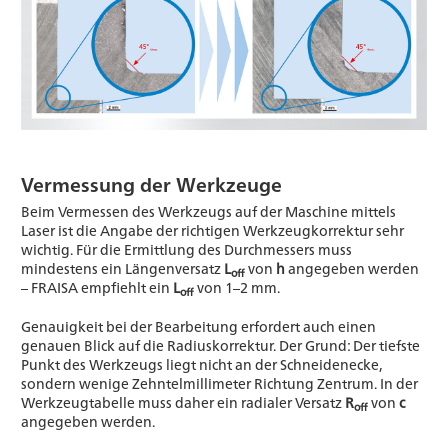
Vermessung der Werkzeuge
Beim Vermessen des Werkzeugs auf der Maschine mittels
Laser ist die Angabe der richtigen Werkzeugkorrektur sehr
wichtig. Für die Ermittlung des Durchmessers muss
mindestens ein Längenversatz
L
von
h
angegeben werden
off
– FRAISA empfiehlt ein
L
von 1–2 mm.
off
Genauigkeit bei der Bearbeitung erfordert auch einen
genauen Blick auf die Radiuskorrektur. Der Grund: Der tiefste
Punkt des Werkzeugs liegt nicht an der Schneidenecke,
sondern wenige Zehntelmillimeter Richtung Zentrum. In der
Werkzeugtabelle muss daher ein radialer Versatz
R
von
c
off
angegeben werden.