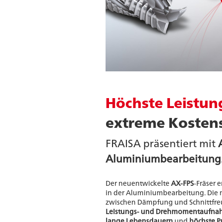
Höchste Leistun
extreme Kosten
FRAISA präsentiert mit
Aluminiumbearbeitung
Der neuentwickelte
AX-FPS
-Fräser 
in der Aluminiumbearbeitung. Die
zwischen Dämpfung und Schnittfreu
Leistungs- und Drehmomentaufn
lange Lebensdauern
und
höchste P