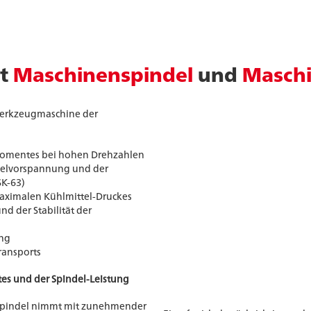
nt
Maschinenspindel
und
Masch
Werkzeugmaschine der
momentes bei hohen Drehzahlen
delvorspannung und der
SK-63)
aximalen Kühlmittel-Druckes
 der Stabilität der
ung
ransports
es und der Spindel-Leistung
pindel nimmt mit zunehmender