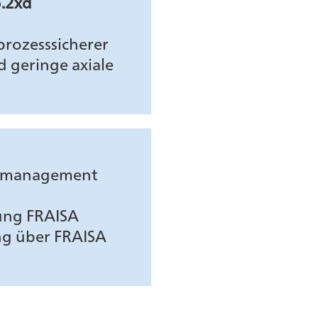
5.2xd
prozesssicherer
 geringe axiale
gmanagement
ung FRAISA
ng über FRAISA