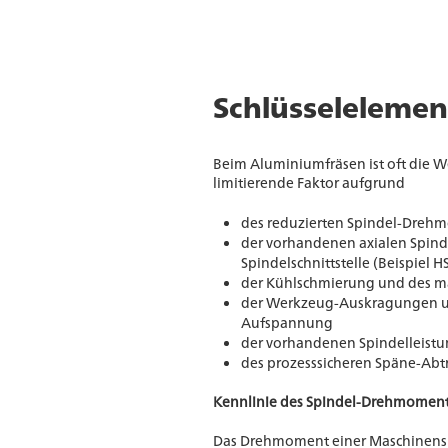
Schlüsseleleme
Beim Aluminiumfräsen ist oft die 
limitierende Faktor aufgrund
des reduzierten Spindel-Dreh
der vorhandenen axialen Spin
Spindelschnittstelle (Beispiel H
der Kühlschmierung und des m
der Werkzeug-Auskragungen und
Aufspannung
der vorhandenen Spindelleist
des prozesssicheren Späne-Abt
Kennlinie des Spindel-Drehmoment
Das Drehmoment einer Maschinens