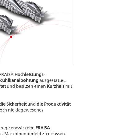
 FRAISA
Hochleistungs-
 Kühlkanalbohrung
ausgestattet.
tet
und besitzen einen
Kurzhals
mit
die Sicherheit
und
die Produktivität
noch nie dagewesenes
euge entwickelte
FRAISA
as Maschinenumfeld zu erfassen