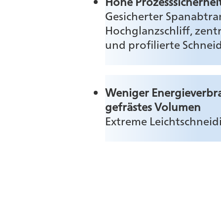
Hohe Prozesssicherhei
Gesicherter Spanabtra
Hochglanzschliff, zent
und profilierte Schnei
Weniger Energieverbr
gefrästes Volumen
Extreme Leichtschneid