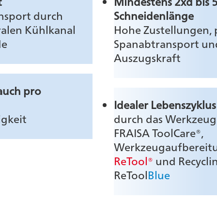
t
Mindestens 2xd bis 
nsport durch
Schneidenlänge
ralen Kühlkanal
Hohe Zustellungen, 
de
Spanabtransport und
Auszugskraft
auch pro
Idealer Lebenszyklus
igkeit
durch das Werkzeu
FRAISA ToolCare®,
Werkzeugaufbereit
ReTool®
und Recycli
ReTool
Blue