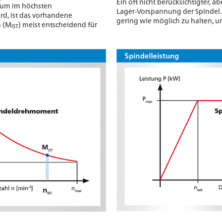
Ein oft nicht berücksichtigter, ab
nium im höchsten
Lager-Vorspannung der Spindel. D
ird, ist das vorhandene
gering wie möglich zu halten, u
h (M
) meist entscheidend für
IST