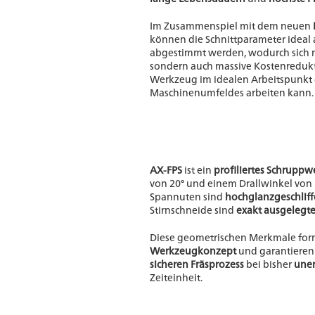
Im Zusammenspiel mit dem neuen
können die Schnittparameter ideal a
abgestimmt werden, wodurch sich ni
sondern auch massive Kostenredukti
Werkzeug im idealen Arbeitspunkt 
Maschinenumfeldes arbeiten kann.
AX-FPS
ist ein
profiliertes Schrupp
von 20° und einem Drallwinkel von 3
Spannuten sind
hochglanzgeschlif
Stirnschneide sind
exakt ausgelegt
Diese geometrischen Merkmale fo
Werkzeugkonzept
und garantieren
sicheren Fräsprozess
bei bisher
uner
Zeiteinheit.