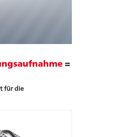
tungsaufnahme
=
für die