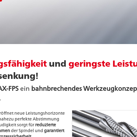
gsfähigkeit
und
geringste Leis
senkung!
AX-FPS
ein
bahnbrechendes Werkzeugkonzept 
.
eröffnet neue Leistungshorizonte
 nahezu perfekte Abstimmung
digkeit sorgt für
reduzierte
ahmen
der Spindel und
garantiert
rozesssicherheit
.