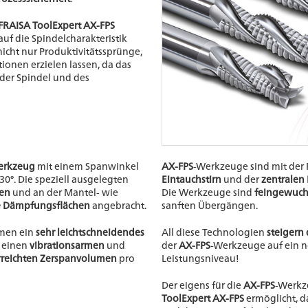
FRAISA ToolExpert AX-FPS
uf die Spindelcharakteristik
cht nur Produktivitätssprünge,
onen erzielen lassen, da das
der Spindel und des
werkzeug
mit einem Spanwinkel
AX-FPS
-Werkzeuge sind mit der
0°. Die speziell ausgelegten
Eintauchstirn
und der
zentralen
fen
und an der Mantel- wie
Die Werkzeuge sind
feingewuch
e Dämpfungsflächen
angebracht.
sanften Übergängen.
rmen ein
sehr leichtschneidendes
All diese Technologien
steigern 
 einen
vibrationsarmen
und
der
AX-FPS
-Werkzeuge auf ein 
reichten Zerspanvolumen
pro
Leistungsniveau!
Der eigens für die
AX-FPS
-Werkz
ToolExpert AX-FPS
ermöglicht, d