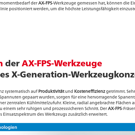
ehmomentbedarf der
AX-FPS
-Werkzeuge gemessen hat, können die Ei
inie positioniert werden, um die höchste Leistungsfähigkeit einzus
n
der
AX-FPS-Werkzeuge
es X-Generation-Werkzeugkonz
nz systematisch auf
Produktivität
und
Kosteneffizienz
getrimmt. Sehr
n Spannuten gepaart wurden, sorgen für eine hervorragende Spanen
iner zentralen Kühlmittelzufuhr. Kleine, radial angebrachte Fläche
einem sehr ruhigen und prozesssicheren Schnitt. Der
AX-FPS
-Fräse
as Einsatzspektrum des Werkzeugs zusätzlich erweitert.