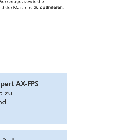
 Werkzeuges sowie die
nd der Maschine
zu optimieren
.
pert AX-FPS
d zu
nd