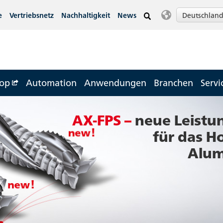
Deutschlan
e
Vertriebsnetz
Nachhaltigkeit
News
op
Automation
Anwendungen
Branchen
Servi
AX-FPS –
neue Leistu
für das H
Alum