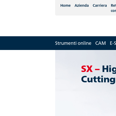
Home
Azienda
Carriera
Re
co
Strumenti online
CAM
E-
SX –
Hi
Cuttin