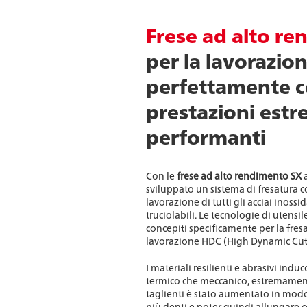
Frese ad alto r
per la lavorazio
perfettamente c
prestazioni est
performanti
Con le
frese ad alto rendimento SX
a
sviluppato un sistema di fresatura
lavorazione di tutti gli acciai inossi
truciolabili. Le tecnologie di utensil
concepiti specificamente per la fres
lavorazione HDC (High Dynamic Cut
I materiali resilienti e abrasivi indu
termico che meccanico, estremament
taglienti è stato aumentato in modo
più denti e poter quindi allungare 