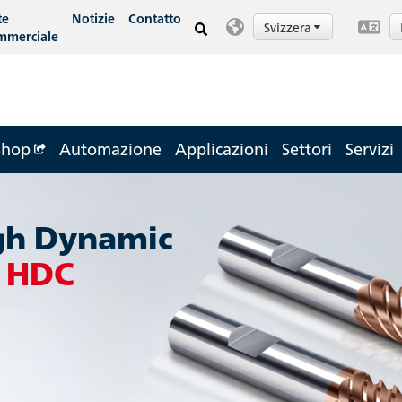
te
Notizie
Contatto
Svizzera
mmerciale
Shop
Automazione
Applicazioni
Settori
Servizi
gh Dynamic
g
HDC