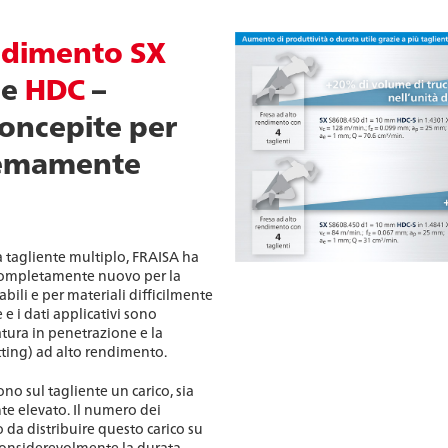
endimento SX
ne
HDC
–
oncepite per
remamente
 tagliente multiplo, FRAISA ha
 completamente nuovo per la
dabili e per materiali difficilmente
e e i dati applicativi sono
atura in penetrazione e la
ting) ad alto rendimento.
cono sul tagliente un carico, sia
e elevato. Il numero dei
 da distribuire questo carico su
considerevolmente la durata