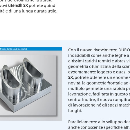
nuovi
utensili SX
potrete quindi
ità e di una lunga durata utile.
Con il nuovo rivestimento DURO-X
inossidabili come anche leghe a b
altissimi carichi termici e abrasiv
geometria ottimizzata della scan
estremamente leggero e quasi pri
SX
, potrete ottenere un enorme 
novità: la geometria frontale ad
multiplo permette una rapida pe
lavorazione, facilitata in questo 
centro. Inoltre, il nuovo rompitr
di lavorazione né gli spazi macc
lunghi.
Parallelamente allo sviluppo deg
anche conoscenze specifiche all’