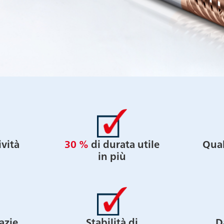
vità
30 %
di durata utile
Qual
in più
azie
Stabilità di
D